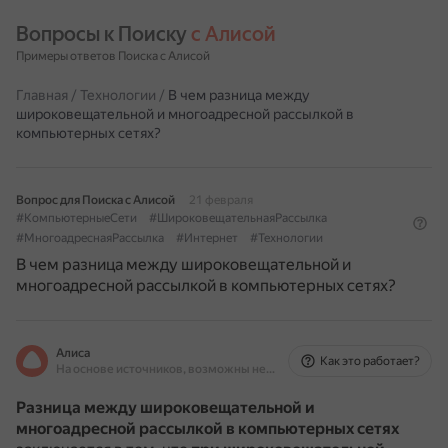
Вопросы к Поиску 
с Алисой
Примеры ответов Поиска с Алисой
Главная
/
Технологии
/
В чем разница между
широковещательной и многоадресной рассылкой в
компьютерных сетях?
Вопрос для Поиска с Алисой
21 февраля
#КомпьютерныеСети
#ШироковещательнаяРассылка
#МногоадреснаяРассылка
#Интернет
#Технологии
В чем разница между широковещательной и
многоадресной рассылкой в компьютерных сетях?
Алиса
Как это работает?
На основе источников, возможны неточности
Разница между широковещательной и
многоадресной рассылкой в компьютерных сетях