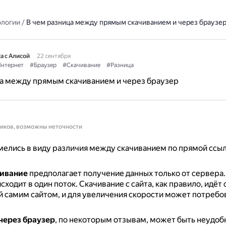
ологии
/
В чем разница между прямым скачиванием и через браузе
а с Алисой
22 сентября
нтернет
#Браузер
#Скачивание
#Разница
ца между прямым скачиванием и через браузер
ников, возможны неточности
елись в виду различия между скачиванием по прямой ссыл
ивание
предполагает получение данных только от сервера
сходит в один поток.
Скачивание с сайта, как правило, идёт 
 самим сайтом, и для увеличения скорости может потребо
через браузер
, по некоторым отзывам, может быть неудоб