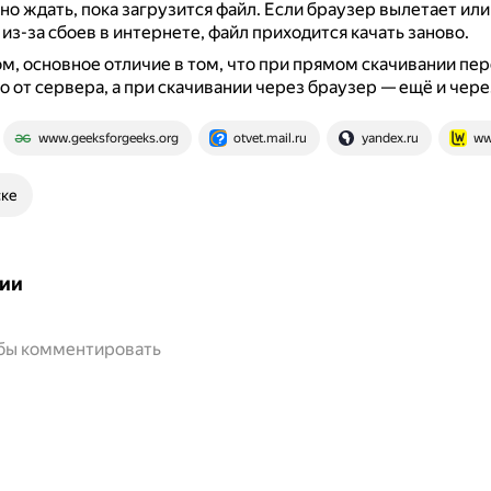
жно ждать, пока загрузится файл.
Если браузер вылетает или
из-за сбоев в интернете, файл приходится качать заново.
м, основное отличие в том, что при прямом скачивании пе
о от сервера, а при скачивании через браузер — ещё и чере
www.geeksforgeeks.org
otvet.mail.ru
yandex.ru
ww
ске
ии
обы комментировать