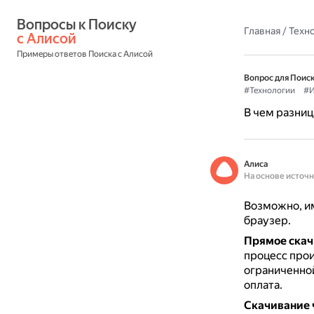
Вопросы к Поиску 
Главная
/
Техн
с Алисой
Примеры ответов Поиска с Алисой
Вопрос для Поиск
#Технологии
#И
В чем разни
Алиса
На основе источ
Возможно, им
браузер.
Прямое скач
процесс прои
ограниченной
оплата.
Скачивание 