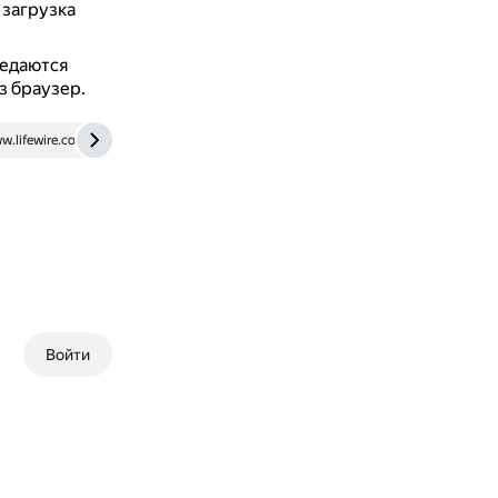
 загрузка
редаются
з браузер.
w.lifewire.com
qna.habr.com
Войти