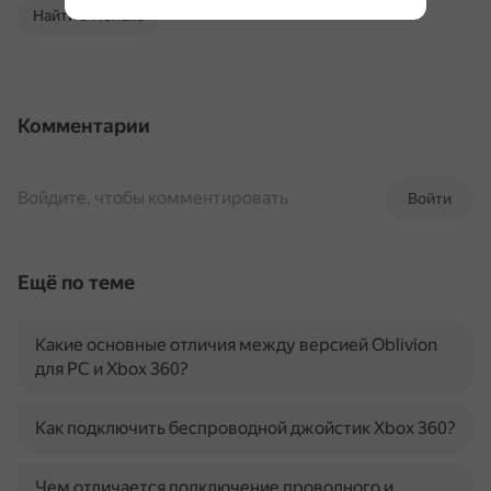
Найти в Поиске
Комментарии
Войдите, чтобы комментировать
Войти
Ещё по теме
Какие основные отличия между версией Oblivion
для PC и Xbox 360?
Как подключить беспроводной джойстик Xbox 360?
Чем отличается подключение проводного и