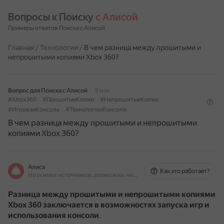
Вопросы к Поиску 
с Алисой
Примеры ответов Поиска с Алисой
Главная
/
Технологии
/
В чем разница между прошитыми и
непрошитыми копиями Xbox 360?
Вопрос для Поиска с Алисой
9 мая
#Xbox360
#ПрошитыеКопии
#НепрошитыеКопии
#ИгроваяКонсоль
#ТехнологииКонсоли
В чем разница между прошитыми и непрошитыми
копиями Xbox 360?
Алиса
Как это работает?
На основе источников, возможны неточности
Разница между прошитыми и непрошитыми копиями
Xbox 360 заключается в возможностях запуска игр и
использования консоли
.