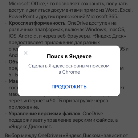
Microsoft Office, что позволяет сохранять, получать
доступ и делиться документами прямо из Word, Excel,
PowerPoint и других приложений Microsoft 365.
Кроссплатформенность
.
OneDrive доступен на
различных платформах, включая Windows, macOS,
iOS, Android, и через веб-браузеры.
«Яндекс Диск»
предоставляет приложения для разных
операционных систем: Windows, macOS, Linux, iOS и
Android.
Поиск в Яндексе
Объём бесплатного пространства
.
OneDrive
Сделать Яндекс основным поиском
предлагает бесплатный план с объёмом хранения
в Сhrome
5 ГБ, а «Яндекс Диск» — обычно около 10 ГБ.
Максимальный размер файла
.
В OneDrive он
ПРОДОЛЖИТЬ
составляет 100 ГБ, а «Яндекс Диск» поддерживает
максимальный размер файла 2 ГБ при передаче
через интернет и 50 ГБ при загрузке через
приложение.
Управление версиями файлов
.
OneDrive
поддерживает управление версиями файлов, а
«Яндекс Диск» нет.
Выбор между OneDrive и «Яндекс Диском» зависит от