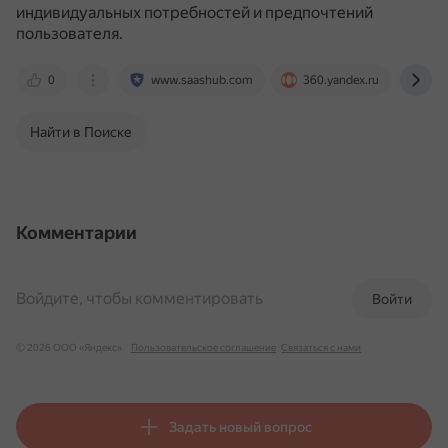
индивидуальных потребностей и предпочтений
пользователя.
0
www.saashub.com
360.yandex.ru
sky
Найти в Поиске
Комментарии
Войдите, чтобы комментировать
Войти
© 2026 ООО «Яндекс»
Пользовательское соглашение
Связаться с нами
Задать новый вопрос