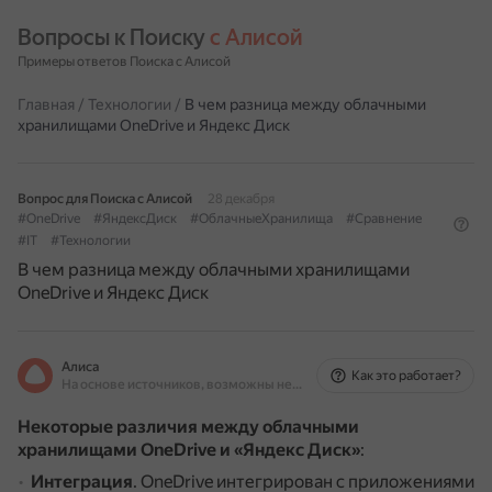
Вопросы к Поиску 
с Алисой
Примеры ответов Поиска с Алисой
Главная
/
Технологии
/
В чем разница между облачными
хранилищами OneDrive и Яндекс Диск
Вопрос для Поиска с Алисой
28 декабря
#OneDrive
#ЯндексДиск
#ОблачныеХранилища
#Сравнение
#IT
#Технологии
В чем разница между облачными хранилищами
OneDrive и Яндекс Диск
Алиса
Как это работает?
На основе источников, возможны неточности
Некоторые различия между облачными
хранилищами OneDrive и «Яндекс Диск»
:
Интеграция
.
OneDrive интегрирован с приложениями