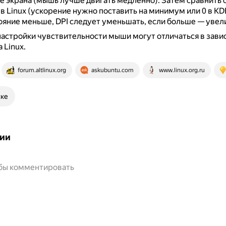
е экрана (мышь лучше двигать медленно).
Затем сравнить с
в Linux (ускорение нужно поставить на минимум или 0 в KD
тояние меньше, DPI следует уменьшать, если больше — увел
настройки чувствительности мыши могут отличаться в зави
 Linux.
forum.altlinux.org
askubuntu.com
www.linux.org.ru
ске
ии
обы комментировать