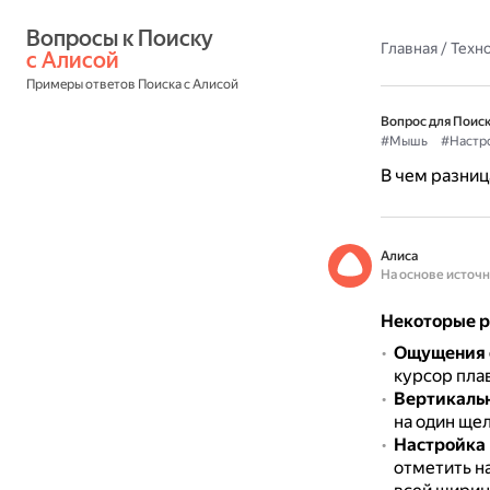
Вопросы к Поиску 
Главная
/
Техн
с Алисой
Примеры ответов Поиска с Алисой
Вопрос для Поиск
#Мышь
#Настр
В чем разниц
Алиса
На основе источ
Некоторые р
Ощущения 
курсор плав
Вертикаль
на один щел
Настройка 
отметить н