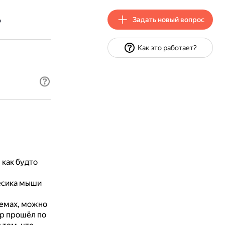
Задать новый вопрос
?
Как это работает?
 как будто
ёсика мыши
темах, можно
ор прошёл по