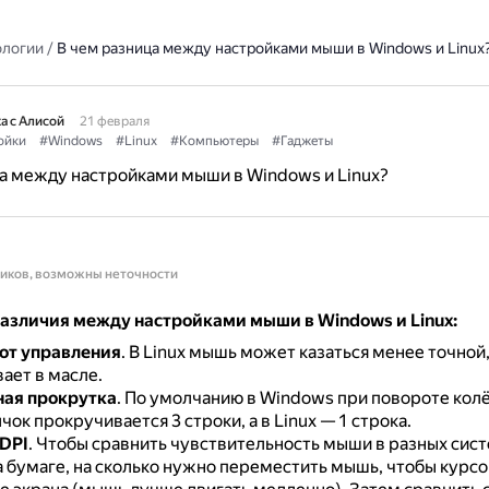
ологии
/
В чем разница между настройками мыши в Windows и Linux
а с Алисой
21 февраля
ойки
#Windows
#Linux
#Компьютеры
#Гаджеты
а между настройками мыши в Windows и Linux?
ников, возможны неточности
азличия между настройками мыши в Windows и Linux:
от управления
.
В Linux мышь может казаться менее точной,
ает в масле.
ная прокрутка
.
По умолчанию в Windows при повороте кол
чок прокручивается 3 строки, а в Linux — 1 строка.
DPI
.
Чтобы сравнить чувствительность мыши в разных сис
а бумаге, на сколько нужно переместить мышь, чтобы курс