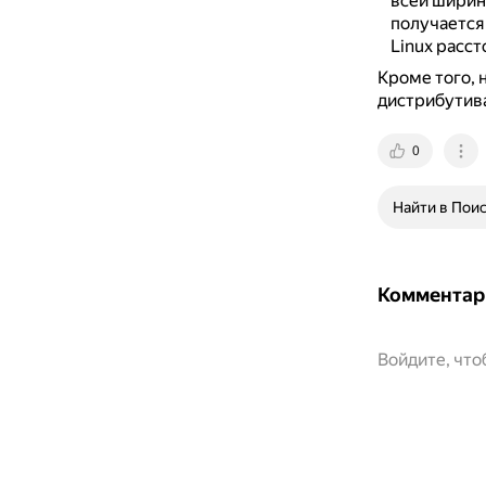
всей ширин
получается 
Linux расс
Кроме того, 
дистрибутива
0
Найти в Пои
Комментар
Войдите, чт