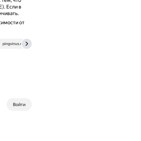
 тем, что
E).
Если в
ичивать.
симости от
pingvinus.ru
superuser.com
Войти