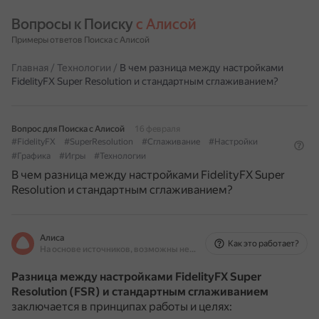
Вопросы к Поиску 
с Алисой
Примеры ответов Поиска с Алисой
Главная
/
Технологии
/
В чем разница между настройками
FidelityFX Super Resolution и стандартным сглаживанием?
Вопрос для Поиска с Алисой
16 февраля
#FidelityFX
#SuperResolution
#Сглаживание
#Настройки
#Графика
#Игры
#Технологии
В чем разница между настройками FidelityFX Super
Resolution и стандартным сглаживанием?
Алиса
Как это работает?
На основе источников, возможны неточности
Разница между настройками FidelityFX Super
Resolution (FSR) и стандартным сглаживанием
заключается в принципах работы и целях: