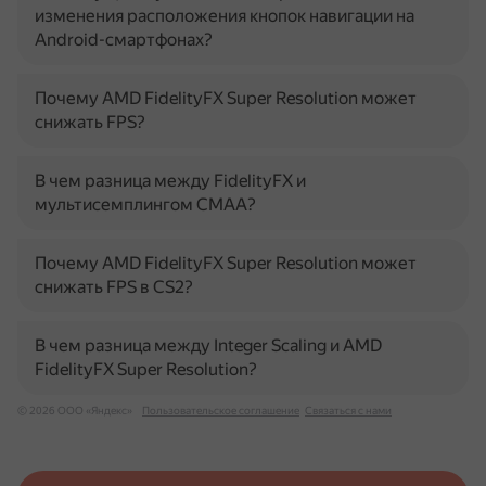
изменения расположения кнопок навигации на
Android-смартфонах?
Почему AMD FidelityFX Super Resolution может
снижать FPS?
В чем разница между FidelityFX и
мультисемплингом CMAA?
Почему AMD FidelityFX Super Resolution может
снижать FPS в CS2?
В чем разница между Integer Scaling и AMD
FidelityFX Super Resolution?
© 2026 ООО «Яндекс»
Пользовательское соглашение
Связаться с нами