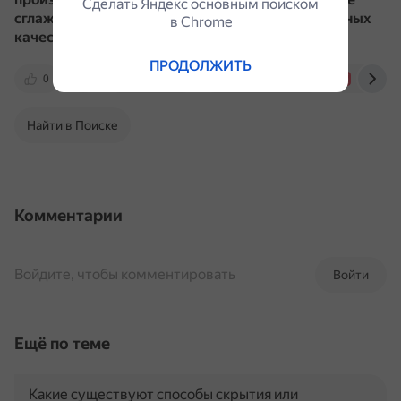
Сделать Яндекс основным поиском
сглаживание направлено на улучшение визуальных
в Сhrome
качеств картинки
.
ПРОДОЛЖИТЬ
0
3dnews.ru
club.dns-shop.ru
4kpc.ru
Найти в Поиске
Комментарии
Войдите, чтобы комментировать
Войти
Ещё по теме
Какие существуют способы скрытия или