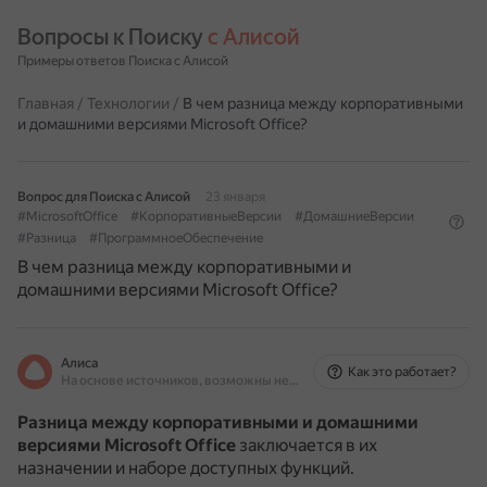
Вопросы к Поиску 
с Алисой
Примеры ответов Поиска с Алисой
Главная
/
Технологии
/
В чем разница между корпоративными
и домашними версиями Microsoft Office?
Вопрос для Поиска с Алисой
23 января
#MicrosoftOffice
#КорпоративныеВерсии
#ДомашниеВерсии
#Разница
#ПрограммноеОбеспечение
В чем разница между корпоративными и
домашними версиями Microsoft Office?
Алиса
Как это работает?
На основе источников, возможны неточности
Разница между корпоративными и домашними
версиями Microsoft Office
заключается в их
назначении и наборе доступных функций.