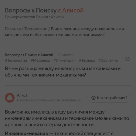
Вопросы к Поиску 
с Алисой
Примеры ответов Поиска с Алисой
Главная
/
Технологии
/
В чем разница между инженерными
механиками и обычными техниками-механиками?
Вопрос для Поиска с Алисой
20 марта
#Технологии
#Механика
#Инженерия
#Техника
#Обучение
В чем разница между инженерными механиками и
обычными техниками-механиками?
Алиса
Как это работает?
На основе источников, возможны неточности
Возможно, имелись в виду различия между
инженерами-механиками и техниками-механиками по
уровню знаний и сферам деятельности.
Инженер-механик
— технический специалист с