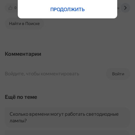
0
kedu.ru
otvet.mail.ru
k-a-t.ru
ПРОДОЛЖИТЬ
Найти в Поиске
Комментарии
Войдите, чтобы комментировать
Войти
Ещё по теме
Сколько времени могут работать светодиодные
лампы?