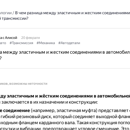
ологии
/
В чем разница между эластичным и жестким соединениями
 трансмиссии?
а с Алисой
20 февраля
вто
#Трансмиссия
#Механика
#Автодетали
ца между эластичным и жестким соединениями в автомобил
?
ников, возможны неточности
ду эластичным и жёстким соединениями в автомобильно
и
заключается в их назначении и конструкции:
е соединение
(например, эластичная муфта) представляет
гибкий резиновый диск, который соединяет выходной флан
входным фланцем карданного вала.
Такая конструкция погл
грузки и вибрации, предотвращает угловое смещение.
Это