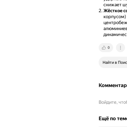
снижает шу
Жёсткое с
корпусом) 
центробеж
алюминиев
динамическ
0
Найти в Пои
Комментар
Войдите, чт
Ещё по тем