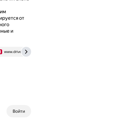
ким
ируется от
ного
нные и
www.drive2.ru
vk.com
Войти