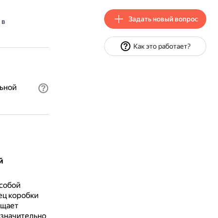
Задать новый вопрос
 в
Как это работает?
ьной
й
 собой
ец коробки
ощает
 значительно