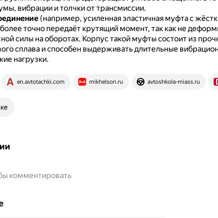
мы, вибрации и толчки от трансмиссии.
оединение
(например, усиленная эластичная муфта с жёст
более точно передаёт крутящий момент, так как не деформ
ной силы на оборотах.
Корпус такой муфты состоит из проч
ого сплава и способен выдерживать длительные вибрацио
ие нагрузки.
en.avtotachki.com
mikhelson.ru
avtoshkola-miass.ru
ске
ии
обы комментировать
е