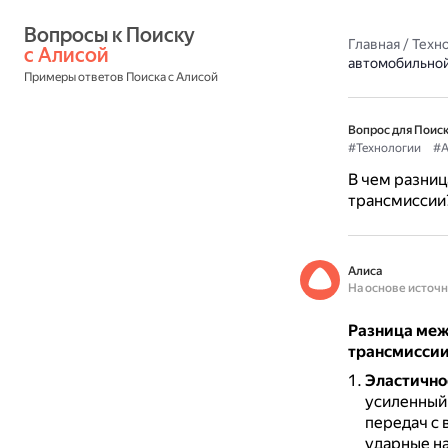
Вопросы к Поиску 
Главная
/
Техн
с Алисой
автомобильной
Примеры ответов Поиска с Алисой
Вопрос для Поиск
#Технологии
#А
В чем разни
трансмиссии
Алиса
На основе источ
Разница меж
трансмисси
Эластично
усиленный 
передач с 
ударные на