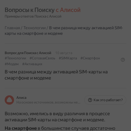
Вопросы к Поиску 
с Алисой
Примеры ответов Поиска с Алисой
Главная
/
Технологии
/
В чем разница между активацией SIM-
карты на смартфоне и модеме
Вопрос для Поиска с Алисой
10 августа
#Технологии
#СотоваяСвязь
#SIMКарта
#Смартфон
#Модем
#Активация
В чем разница между активацией SIM-карты на
смартфоне и модеме
Алиса
Как это работает?
На основе источников, возможны неточности
Возможно, имелись в виду различия в процессе
активации SIM-карты на смартфоне и модеме.
На смартфоне
в большинстве случаев достаточно