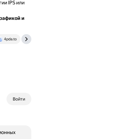
ии IPS или
графикой и
4pda.to
rutube.ru
Войти
ионных