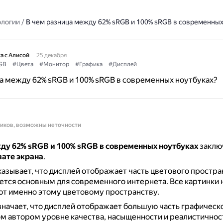
ологии
/
В чем разница между 62% sRGB и 100% sRGB в современных
а с Алисой
25 декабря
GB
#Цвета
#Монитор
#Графика
#Дисплей
а между 62% sRGB и 100% sRGB в современных ноутбуках?
ников, возможны неточности
ду 62% sRGB и 100% sRGB в современных ноутбуках
заклю
вате экрана
.
азывает, что дисплей отображает часть цветового простра
ется основным для современного интернета.
Все картинки 
ют именно этому цветовому пространству.
начает, что дисплей отображает большую часть графическ
м автором уровне качества, насыщенности и реалистичнос