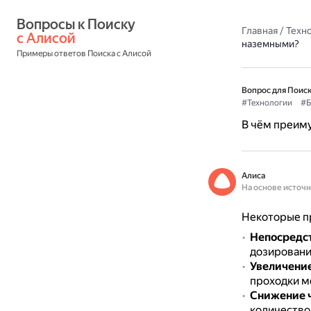
Вопросы к Поиску 
Главная
/
Техн
с Алисой
наземными?
Примеры ответов Поиска с Алисой
Вопрос для Поиск
#Технологии
#Б
В чём преим
Алиса
На основе источ
Некоторые п
Непосредст
дозировани
Увеличение
проходки м
Снижение ч
количество 