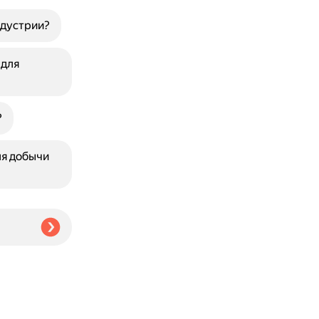
ндустрии?
 для
?
ля добычи