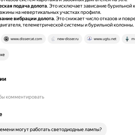
ская подача долота
.
Это исключает зависание бурильной 
важины на невертикальных участках профиля.
ание вибрации долота
.
Это снижает число отказов и пов
двигателя, телеметрической системы и бурильной колонны.
www.dissercat.com
new-disser.ru
www.ugtu.net
mo
ске
ии
обы комментировать
е
емени могут работать светодиодные лампы?