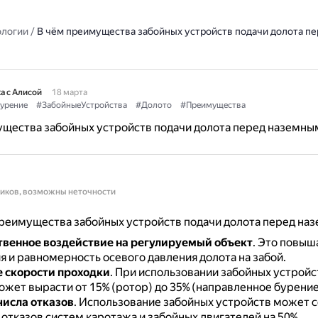
ологии
/
В чём преимущества забойных устройств подачи долота пе
а с Алисой
18 марта
урение
#ЗабойныеУстройства
#Долото
#Преимущества
ущества забойных устройств подачи долота перед наземны
ников, возможны неточности
реимущества забойных устройств подачи долота перед на
венное воздействие на регулируемый объект
.
Это повыша
я и равномерность осевого давления долота на забой.
 скорости проходки
.
При использовании забойных устройс
ожет вырасти от 15% (ротор) до 35% (направленное бурение
исла отказов
.
Использование забойных устройств может с
отказов систем каротажа и забойных двигателей на 50%.