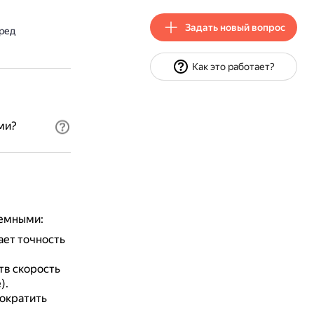
Задать новый вопрос
ред
Как это работает?
ми?
земными:
ет точность
тв скорость
).
ократить