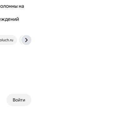
колонны на
реждений
luch.ru
www.gubkin.ru
Войти