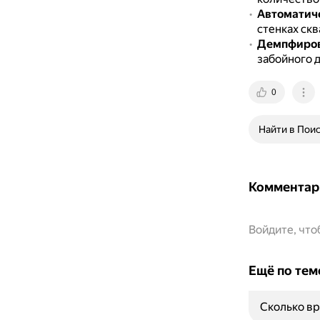
Автоматиче
стенках ск
Демпфиров
забойного 
0
Найти в Пои
Комментар
Войдите, чт
Ещё по тем
Сколько вр