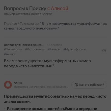
Вопросы к Поиску 
с Алисой
Примеры ответов Поиска с Алисой
Главная
/
Технологии
/
В чем преимущества мультиформатных
камер перед чисто аналоговыми?
Вопрос для Поиска с Алисой
13 декабря
#Технологии
#Фотосъемка
#Камеры
#Мультиформат
#Аналог
В чем преимущества мультиформатных камер
перед чисто аналоговыми?
Алиса
Как это работает?
На основе источников, возможны неточности
Преимущества мультиформатных камер перед чисто
аналоговыми
:
Расширение возможностей съёмки и передачи