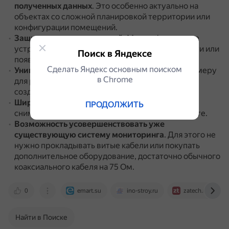
полученных данных
.
Это особенно актуально на
объектах со сложной планировкой территории или
конфигурации помещений.
Защита от неожиданностей
.
Мультиформатные
устройства лучше защищены от отключения сети или
Поиск в Яндексе
появления помех.
Сделать Яндекс основным поиском
Универсальность
.
Можно использовать одну камеру
в Сhrome
для различных задач — от видеонаблюдения до
создания профессиональных видеороликов.
Широкий динамический диапазон
.
Позволяет
ПРОДОЛЖИТЬ
снимать детали как в ярком свете, так и в темноте.
Возможность усовершенствовать уже
существующую систему мониторинга
.
Для этого не
нужно прокладывать витые кабели или покупать
дополнительное оборудование, достаточно обычного
коаксиального кабеля на 75 Ом.
0
emart.su
ino-stroy.ru
zatech.ru
Найти в Поиске