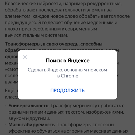
Классические нейросети, например рекуррентные,
обрабатывают последовательности элемент за
элементом: каждое новое слово обрабатывается после
предыдущего.
Это делает обучение медленным и
плохо приспособленным к современным
вычислительным системам.
Трансформеры, в свою очередь, способны
обрабатывать все элементы последовательности
одновременно
.
Это стало возможным благодаря
Поиск в Яндексе
механизму внимания
, который позволяет модели
«смотреть» на все элементы входной
Сделать Яндекс основным поиском
последовательности одновременно, определяя их
в Сhrome
взаимосвязи независимо от их позиции.
ПРОДОЛЖИТЬ
Ещё несколько отличий трансформеров от
классических нейросетей:
Универсальность
.
Трансформеры могут работать с
разными типами данных: текстом, изображениями,
звуком и другими.
Масштабируемость
.
Трансформеры способны
эффективно обучаться на огромных массивах данных,