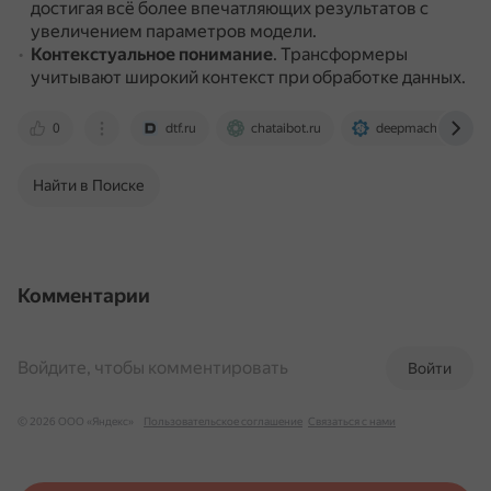
достигая всё более впечатляющих результатов с
увеличением параметров модели.
Контекстуальное понимание
.
Трансформеры
учитывают широкий контекст при обработке данных.
0
dtf.ru
chataibot.ru
deepmachinelearni
Найти в Поиске
Комментарии
Войдите, чтобы комментировать
Войти
© 2026 ООО «Яндекс»
Пользовательское соглашение
Связаться с нами