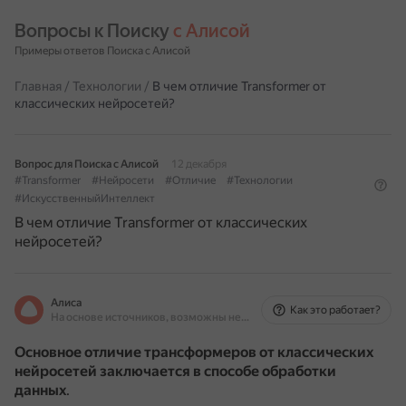
Вопросы к Поиску 
с Алисой
Примеры ответов Поиска с Алисой
Главная
/
Технологии
/
В чем отличие Transformer от
классических нейросетей?
Вопрос для Поиска с Алисой
12 декабря
#Transformer
#Нейросети
#Отличие
#Технологии
#ИскусственныйИнтеллект
В чем отличие Transformer от классических
нейросетей?
Алиса
Как это работает?
На основе источников, возможны неточности
Основное отличие трансформеров от классических
нейросетей заключается в способе обработки
данных
.