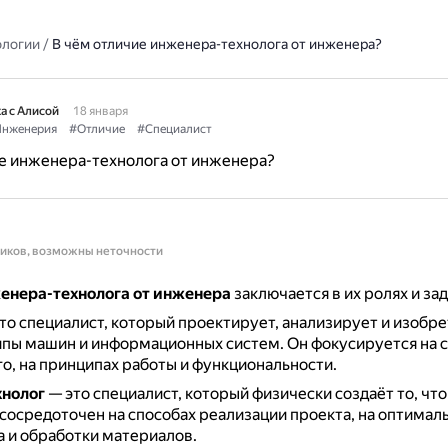
ологии
/
В чём отличие инженера-технолога от инженера?
а с Алисой
18 января
нженерия
#Отличие
#Специалист
е инженера-технолога от инженера?
ников, возможны неточности
енера-технолога от инженера
заключается в их ролях и зад
то специалист, который проектирует, анализирует и изобре
ипы машин и информационных систем.
Он фокусируется на 
го, на принципах работы и функциональности.
нолог
— это специалист, который физически создаёт то, чт
сосредоточен на способах реализации проекта, на оптимал
 и обработки материалов.