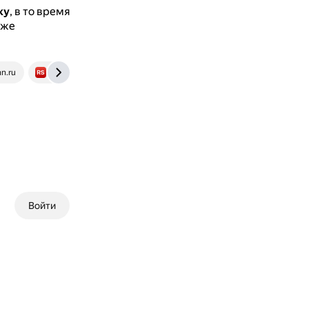
ку
, в то время
же
nn.ru
redsale.by
www.kaus-group.ru
www.npmaap.ru
Войти