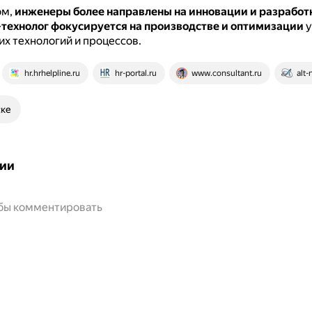
ом,
инженеры более направлены на инновации и разработ
технолог фокусируется на производстве и оптимизации
у
х технологий и процессов.
hr.hrhelpline.ru
hr-portal.ru
www.consultant.ru
alt-
ске
ии
обы комментировать