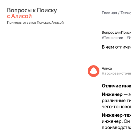
Вопросы к Поиску 
Главная
/
Техн
с Алисой
Примеры ответов Поиска с Алисой
Вопрос для Поиск
#Технологии
#И
В чём отличи
Алиса
На основе источ
Отличие инж
Инженер
— э
различные т
чего-то ново
Инженер-тех
инженер.
Он 
производства