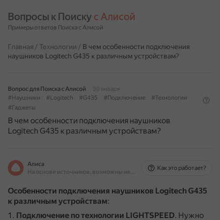
Вопросы к Поиску 
с Алисой
Примеры ответов Поиска с Алисой
Главная
/
Технологии
/
В чем особенности подключения
наушников Logitech G435 к различным устройствам?
Вопрос для Поиска с Алисой
30 января
#Наушники
#Logitech
#G435
#Подключение
#Технологии
#Гаджеты
В чем особенности подключения наушников
Logitech G435 к различным устройствам?
Алиса
Как это работает?
На основе источников, возможны неточности
Особенности подключения наушников Logitech G435
к различным устройствам
:
Подключение по технологии LIGHTSPEED
.
Нужно