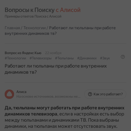
Вопросы к Поиску 
с Алисой
Примеры ответов Поиска с Алисой
Главная
/
Технологии
/
Работают ли тюльпаны при работе
внутренних динамиков тв?
Вопрос из Яндекс Кью
22 ноября
#Технологии
#Телевизоры
#Тюльпаны
#Динамики
#Звук
Работают ли тюльпаны при работе внутренних
динамиков тв?
Алиса
Как это работает?
На основе источников, возможны неточности
Да, тюльпаны могут работать при работе внутренних
динамиков телевизора
, если в настройках есть выбор
между тюльпанами и динамиками ТВ.
Пока выбраны
динамики, на тюльпанах может отсутствовать звук.