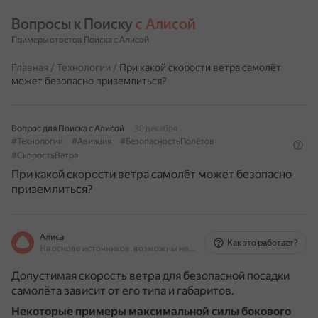
Вопросы к Поиску 
с Алисой
Примеры ответов Поиска с Алисой
Главная
/
Технологии
/
При какой скорости ветра самолёт
может безопасно приземлиться?
Вопрос для Поиска с Алисой
30 декабря
#Технологии
#Авиация
#БезопасностьПолётов
#СкоростьВетра
При какой скорости ветра самолёт может безопасно
приземлиться?
Алиса
Как это работает?
На основе источников, возможны неточности
Допустимая скорость ветра для безопасной посадки
самолёта зависит от его типа и габаритов.
Некоторые примеры максимальной силы бокового