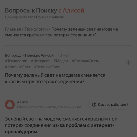
Вопросы к Поиску 
с Алисой
Примеры ответов Поиска с Алисой
Главная
/
Технологии
/
Почему зеленый свет на модеме
сменяется красным при потерях соединения?
Вопрос для Поиска с Алисой
13 мая
#Технологии
#Интернет
#Модем
#СотоваяСвязь
#КрасныйСвет
#ЗеленыйСвет
Почему зеленый свет на модеме сменяется
красным при потерях соединения?
Алиса
Как это работает?
На основе источников, возможны неточности
Зелёный свет на модеме сменяется красным при
потерях соединения
из-за проблем с интернет-
провайдером
.