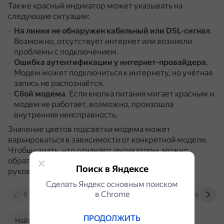
Также красный индикатор может указывать на
следующие ситуации:
На линии не обнаружен кабельный или DSL-сигнал
.
Возможно, отсутствует интернет или возникли
проблемы с подключением.
Ошибка аутентификации у интернет-провайдера
.
Модем может подключиться к интернету, но учётная
запись не распознаётся.
Сбой модема
.
Если кнопка питания мигает красным и
модем не работает, возможно, произошла
внутренняя неисправность.
Значение цветов подсветки модема может
варьироваться в зависимости от конкретной модели.
Чтобы узнать, что означают индикаторы, можно
обратиться к веб-сайту производителя или
Поиск в Яндексе
руководству пользователя.
Сделать Яндекс основным поиском
в Сhrome
0
market.yandex.ru
www.bolshoyvopros.ru
ПРОДОЛЖИТЬ
Найти в Поиске