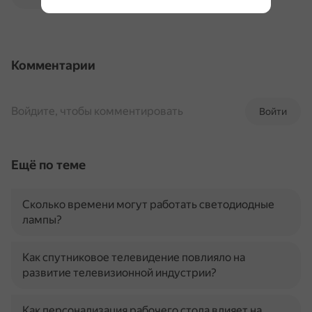
Комментарии
Войдите, чтобы комментировать
Войти
Ещё по теме
Сколько времени могут работать светодиодные
лампы?
Как спутниковое телевидение повлияло на
развитие телевизионной индустрии?
Как персонализация рабочего стола влияет на