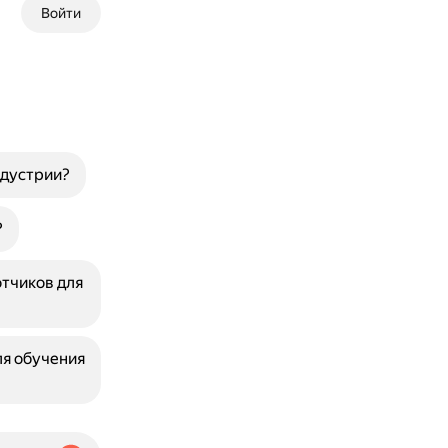
Войти
ндустрии?
?
отчиков для
ля обучения