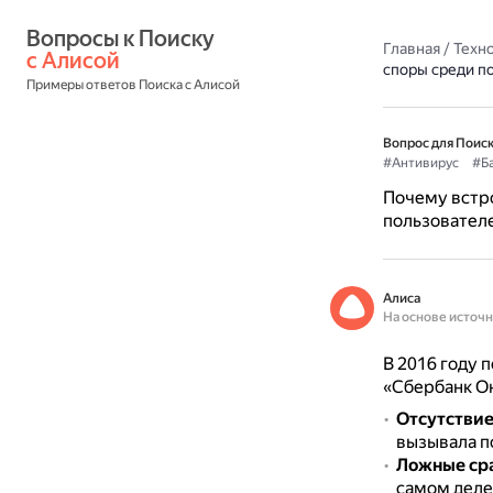
Вопросы к Поиску 
Главная
/
Техн
с Алисой
споры среди п
Примеры ответов Поиска с Алисой
Вопрос для Поиск
#Антивирус
#Б
Почему встр
пользовател
Алиса
На основе источ
В 2016 году 
«Сбербанк Он
Отсутствие
вызывала п
Ложные ср
самом деле