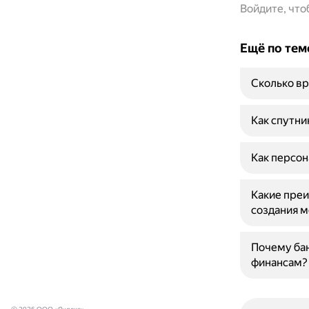
Войдите, чт
Ещё по тем
Сколько вр
Как спутни
Как персон
Какие преи
создания 
Почему бан
финансам?