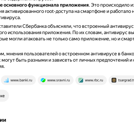
е основного функционала приложения
.
Это происходило и
 активированного root-доступа на смартфоне и работало н
тивируса.
тавители Сбербанка объясняли, что встроенный антивиру
ого использования приложения.
По их словам, антивирус в
рые могли атаковать не только само приложение, но и смар
м, мнения пользователей о встроенном антивирусе в банк
могут быть разными и зависеть от личных предпочтений и
я.
www.banki.ru
www.sravni.ru
www.rbc.ru
tsargrad.t
ске
ии