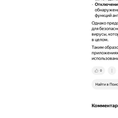
Отключени
обнаружения
функций ан
Однако предс
для безопасн
вирусы, кото
в целом.
Таким образо
приложениях 
использовани
0
Найти в Пои
Комментар