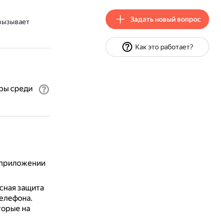
Задать новый вопрос
вызывает
Как это работает?
ры среди
в приложении
сная защита
елефона.
торые на