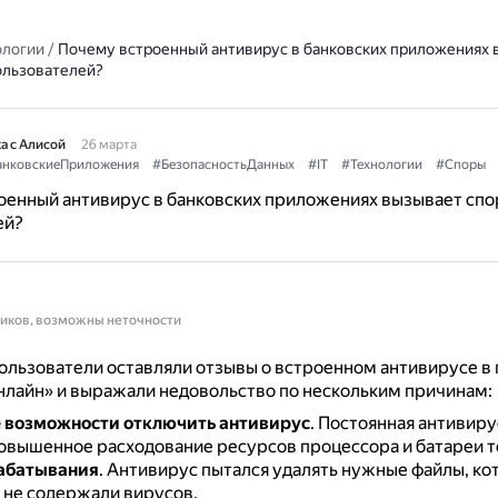
ологии
/
Почему встроенный антивирус в банковских приложениях 
ользователей?
а с Алисой
26 марта
анковскиеПриложения
#БезопасностьДанных
#IT
#Технологии
#Споры
оенный антивирус в банковских приложениях вызывает спо
ей?
ников, возможны неточности
пользователи оставляли отзывы о встроенном антивирусе 
лайн» и выражали недовольство по нескольким причинам:
 возможности отключить антивирус
.
Постоянная антивиру
овышенное расходование ресурсов процессора и батареи т
абатывания
.
Антивирус пытался удалять нужные файлы, ко
 не содержали вирусов.