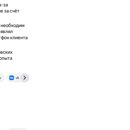
з-за
е за счёт
с необходим
ыявлял
тфон клиента
овских
 опыта
v
vk.com