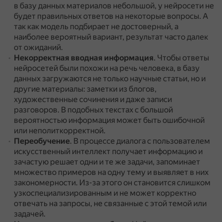
в базу данных материалов небольшой, у нейросети не
будет правильных ответов на некоторые вопросы.
А
так как модель подбирает не достоверный, а
наиболее вероятный вариант, результат часто далек
от ожиданий.
Некорректная вводная информация
.
Чтобы ответы
нейросетей были похожи на речь человека, в базу
данных загружаются не только научные статьи, но и
другие материалы: заметки из блогов,
художественные сочинения и даже записи
разговоров.
В подобных текстах с большой
вероятностью информация может быть ошибочной
или неполиткорректной.
Переобучение
.
В процессе диалога с пользователем
искусственный интеллект получает информацию и
зачастую решает одни и те же задачи, запоминает
множество примеров на одну тему и выявляет в них
закономерности.
Из-за этого он становится слишком
узкоспециализированным и не может корректно
отвечать на запросы, не связанные с этой темой или
задачей.