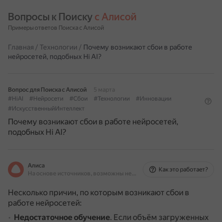
Вопросы к Поиску 
с Алисой
Примеры ответов Поиска с Алисой
Главная
/
Технологии
/
Почему возникают сбои в работе
нейросетей, подобных Hi AI?
Вопрос для Поиска с Алисой
5 марта
#HiAI
#Нейросети
#Сбои
#Технологии
#Инновации
#ИскусственныйИнтеллект
Почему возникают сбои в работе нейросетей,
подобных Hi AI?
Алиса
Как это работает?
На основе источников, возможны неточности
Несколько причин, по которым возникают сбои в
работе нейросетей:
Недостаточное обучение
.
Если объём загруженных