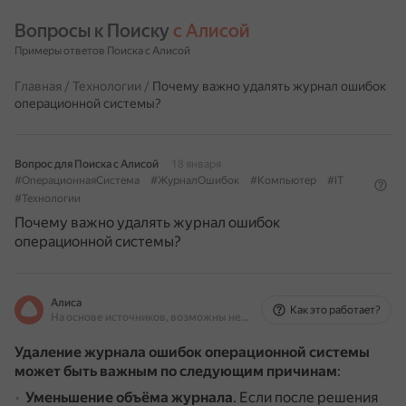
Вопросы к Поиску 
с Алисой
Примеры ответов Поиска с Алисой
Главная
/
Технологии
/
Почему важно удалять журнал ошибок
операционной системы?
Вопрос для Поиска с Алисой
18 января
#ОперационнаяСистема
#ЖурналОшибок
#Компьютер
#IT
#Технологии
Почему важно удалять журнал ошибок
операционной системы?
Алиса
Как это работает?
На основе источников, возможны неточности
Удаление журнала ошибок операционной системы
может быть важным по следующим причинам
:
Уменьшение объёма журнала
.
Если после решения