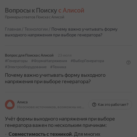
Вопросы к Поиску 
с Алисой
Примеры ответов Поиска с Алисой
Главная
/
Технологии
/
Почему важно учитывать форму
выходного напряжения при выборе генератора?
Вопрос для Поиска с Алисой
23 июля
#Генераторы
#ФормаНапряжения
#ВыборГенератора
#Электрооборудование
#Техника
Почему важно учитывать форму выходного
напряжения при выборе генератора?
Алиса
Как это работает?
На основе источников, возможны неточности
Учёт формы выходного напряжения при выборе
генератора важен по нескольким причинам:
Совместимость с техникой
.
Для многих