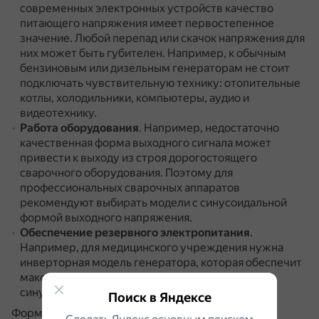
современных электронных устройств качество
питающего напряжения имеет первостепенное
значение.
Любой перепад или скачок напряжения для
них может быть губителен.
Например, к обычным
бензиновым или дизельным генераторам не стоит
подключать чувствительную технику: отопительные
котлы, холодильники, компьютеры, аудио и
видеотехнику.
Работа оборудования
.
Например, недостаточно
качественная форма выходного сигнала может
привести к выходу из строя дорогостоящего
сварочного оборудования.
Поэтому для
профессиональных сварочных аппаратов
рекомендуют выбирать модели с синусоидальной
формой выходного напряжения.
Обеспечение резервного электропитания
.
Например, для медицинского учреждения нужна
инверторная модель генератора, которая обеспечит
максимально ровную немодифицированную
синусоиду.
Поиск в Яндексе
Форма выходного напряжения зависит от многих