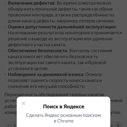
Выявление дефектов
.
Во время осмотра можно
обнаружить локальные дефекты, такие как обрыв
проволоки или пряди, а также распределённые по
длине каната дефекты, например потерю сечения.
Оценка допустимости дальнейшей эксплуатации
.
На основании результатов мониторинга принимается
решение о выводе из эксплуатации или удалении
дефектного участка каната.
Обеспечение безопасности
.
Контроль состояния
каната помогает обеспечить безопасность
эксплуатации как самого каната, так и буровой
установки в целом.
Наблюдение за динамикой износа
.
Осмотр
позволяет оценить скорость износа каната и
снижение его несущей способности.
Периодичность обследования талевых канатов
устанавливается в зависимости от характера и условий
Поиск в Яндексе
работы.
Рекомендуется проводить визуальный и
измерительный контроль не реже одного раза в сутки.
Сделать Яндекс основным поиском
в Сhrome
0
bazanpa.ru
legalacts.ru
rulaws.ru