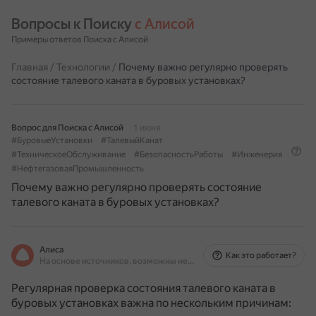
Вопросы к Поиску 
с Алисой
Примеры ответов Поиска с Алисой
Главная
/
Технологии
/
Почему важно регулярно проверять
состояние талевого каната в буровых установках?
Вопрос для Поиска с Алисой
1 июня
#БуровыеУстановки
#ТалевыйКанат
#ТехническоеОбслуживание
#БезопасностьРаботы
#Инженерия
#НефтегазоваяПромышленность
Почему важно регулярно проверять состояние
талевого каната в буровых установках?
Алиса
Как это работает?
На основе источников, возможны неточности
Регулярная проверка состояния талевого каната в
буровых установках важна по нескольким причинам: