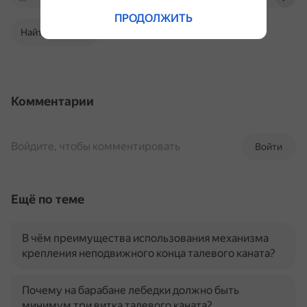
ПРОДОЛЖИТЬ
Найти в Поиске
Комментарии
Войдите, чтобы комментировать
Войти
Ещё по теме
В чём преимущества использования механизма
крепления неподвижного конца талевого каната?
Почему на барабане лебедки должно быть
минимум три витка талевого каната?