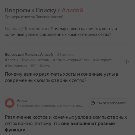
Вопросы к Поиску 
с Алисой
Примеры ответов Поиска с Алисой
Главная
/
Технологии
/
Почему важно различать хосты и
конечные узлы в современных компьютерных сетях?
Вопрос для Поиска с Алисой
24 декабря
#Хосты
#КонечныеУзлы
#КомпьютерныеСети
#Интернет
#Технологии
#IT
#Сеть
Почему важно различать хосты и конечные узлы в
современных компьютерных сетях?
Алиса
Как это работает?
На основе источников, возможны неточности
Различение хостов и конечных узлов в компьютерных
сетях важно, потому что
они выполняют разные
функции
.