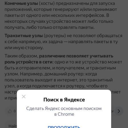
Конечные узлы
(хосты) предназначены для запуска
приложений, которые генерируют и/или принимают
пакеты от одного или нескольких интерфейсов.
В
некоторых случаях устройство может либо только
получать, либо только отправлять пакеты.
Транзитные узлы
(роутеры) не позволяют обращаться
к себе напрямую, их задача — направлять пакеты в ту
или иную сторону.
Таким образом,
различение позволяет учитывать
роль устройств в сети
: одно и то же устройство может
быть и отправителем, и получателем, и транзитным
узлом.
Например, домашний роутер: когда
пользователь выходит в интернет, это транзитный
узел, а когда подключается к роутеру, чтобы его
настроить, он становится хостом, который отправляет
и принимает пакеты.
Поиск в Яндексе
Сделать Яндекс основным поиском
0
wiki.merionet.ru
pikabu.ru
pnu.edu.ru
в Сhrome
Найти в Поиске
ПРОДОЛЖИТЬ