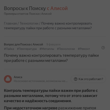
Вопросы к Поиску 
с Алисой
Примеры ответов Поиска с Алисой
Главная
/
Технологии
/
Почему важно контролировать
температуру пайки при работе с разными металлами?
Вопрос для Поиска с Алисой
9 февраля
#Пайка
#Температура
#Металлы
#Технологии
#Ремонт
Почему важно контролировать температуру пайки
при работе с разными металлами?
Алиса
Как это работает?
На основе источников, возможны неточности
Контроль температуры пайки важен при работе с
разными металлами, потому что от этого зависит
качество и надёжность соединения
.
При недостаточном нагреве
разжижение припоя