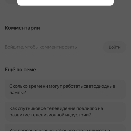
Комментарии
Войдите, чтобы комментировать
Войти
Ещё по теме
Сколько времени могут работать светодиодные
лампы?
Как спутниковое телевидение повлияло на
развитие телевизионной индустрии?
Как персонализация рабочего стола влияет на