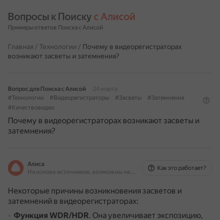
Вопросы к Поиску 
с Алисой
Примеры ответов Поиска с Алисой
Главная
/
Технологии
/
Почему в видеорегистраторах
возникают засветы и затемнения?
Вопрос для Поиска с Алисой
24 марта
#Технологии
#Видеорегистраторы
#Засветы
#Затемнения
#Качествовидео
Почему в видеорегистраторах возникают засветы и
затемнения?
Алиса
Как это работает?
На основе источников, возможны неточности
Некоторые причины возникновения засветов и
затемнений в видеорегистраторах:
Функция WDR/HDR
.
Она увеличивает экспозицию,