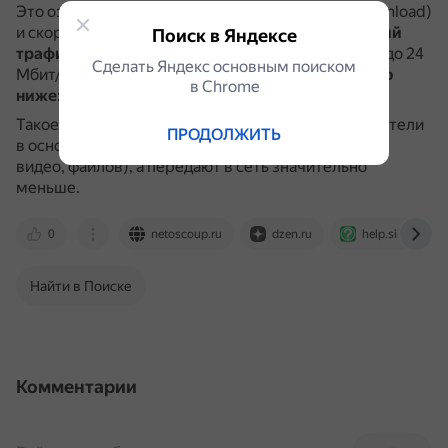
Это означает, что скорость загрузки данных (download)
и скорость отдачи (upload) различаются.
Входящий
Поиск в Яндексе
трафик (download) всегда выше
: в среднем от 2 до 24
Сделать Яндекс основным поиском
Мбит/с.
Исходящий трафик (upload) значительно
в Сhrome
ниже
: обычно от 128 Кбит/с до 1 Мбит/с.
Такое распределение связано с тем, что пользователи
ПРОДОЛЖИТЬ
в основном скачивают данные (просмотр сайтов,
видео, файлов), а передают в сеть значительно
меньше.
0
netoscoup.ru
dzen.ru
help.sibnet.ru
Найти в Поиске
Комментарии