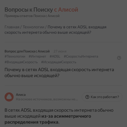
Вопросы к Поиску 
с Алисой
Примеры ответов Поиска с Алисой
Главная
/
Технологии
/
Почему в сетях ADSL входящая
скорость интернета обычно выше исходящей?
Вопрос для Поиска с Алисой
27 июня
#Технологии
#Интернет
#ADSL
#СкоростьИнтернета
#ВходящаяСкорость
#ИсходящаяСкорость
Почему в сетях ADSL входящая скорость интернета
обычно выше исходящей?
Алиса
Как это работает?
На основе источников, возможны неточности
В сетях ADSL входящая скорость интернета обычно
выше исходящей
из-за асимметричного
распределения трафика
.