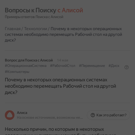
Вопросы к Поиску 
с Алисой
Примеры ответов Поиска с Алисой
Главная
/
Технологии
/
Почему в некоторых операционных
системах необходимо перемещать Рабочий стол на другой
диск?
Вопрос для Поиска с Алисой
14 мая
#ОперационнаяСистема
#РабочийСтол
#Перемещение
#Диск
#Компьютеры
Почему в некоторых операционных системах
необходимо перемещать Рабочий стол на другой
диск?
Алиса
Как это работает?
На основе источников, возможны неточности
Несколько причин, по которым в некоторых