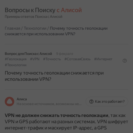
Вопросы к Поиску 
с Алисой
Примеры ответов Поиска с Алисой
Главная
/
Технологии
/
Почему точность геолокации
снижается при использовании VPN?
Вопрос для Поиска с Алисой
9 февраля
#Геолокация
#VPN
#Точность
#СотоваяСвязь
#Интернет
#Технологии
Почему точность геолокации снижается при
использовании VPN?
Алиса
Как это работает?
На основе источников, возможны неточности
VPN не должен снижать точность геолокации
, так как
VPN и GPS работают на разных системах.
VPN шифрует
интернет-трафик и маскирует IP-адрес, а GPS