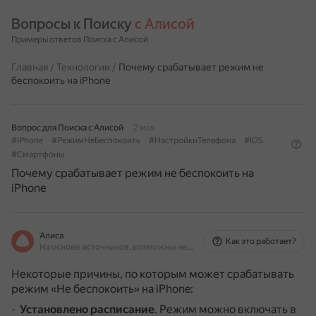
Вопросы к Поиску 
с Алисой
Примеры ответов Поиска с Алисой
Главная
/
Технологии
/
Почему срабатывает режим не
беспокоить на iPhone
Вопрос для Поиска с Алисой
2 мая
#IPhone
#РежимНеБеспокоить
#НастройкиТелефона
#IOS
#Смартфоны
Почему срабатывает режим не беспокоить на
iPhone
Алиса
Как это работает?
На основе источников, возможны неточности
Некоторые причины, по которым может срабатывать
режим «Не беспокоить» на iPhone:
Установлено расписание
.
Режим можно включать в