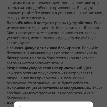
зависимости от времени, местоположения или при
открытии определённого приложения.
Если для
параметра «Не беспокоить» установлено расписание,
его нужно отключить.
Включён общий доступ на разных устройствах
.
Если
использовать функцию «Не беспокоить» на iPad или
Mac, то статус может синхронизироваться на всех
устройствах, использующих одну и ту же учётную
запись Apple.
Назначен фокус для экрана блокировки
.
Если «Не
беспокоить» назначено для определённого экрана
блокировки, то при выборе этого экрана система
автоматически включит режим.
Разрешены уведомления от приложений
.
Для
каждого режима фокусирования настраивается
разрешение для приложений, и если оно не
отключено, то ограничение не будет работать.
Включена опция «Неотложные уведомления»
.
Такие
сообщения могут пробиваться через режим «Не
беспокоить».
Активирована сводка уведомлений
.
При её