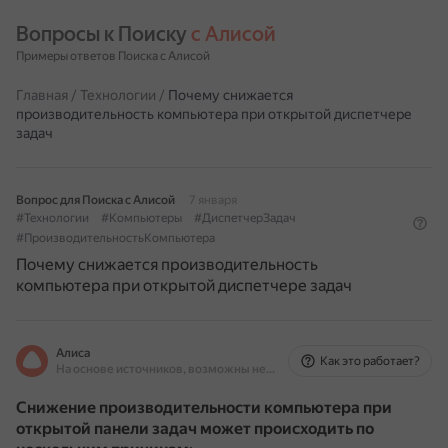
Вопросы к Поиску 
с Алисой
Примеры ответов Поиска с Алисой
Главная
/
Технологии
/
Почему снижается
производительность компьютера при открытой диспетчере
задач
Вопрос для Поиска с Алисой
7 января
#Технологии
#Компьютеры
#ДиспетчерЗадач
#ПроизводительностьКомпьютера
Почему снижается производительность
компьютера при открытой диспетчере задач
Алиса
Как это работает?
На основе источников, возможны неточности
Снижение производительности компьютера при
открытой панели задач может происходить по