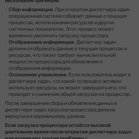
нескольким причинам
:
Сбор информации
.
При открытии диспетчера задач
операционная система собирает данные о текущих
процессах, использовании ресурсов и других
системных показателях.
Этот процесс может
временно увеличить загрузку процессора.
Отображение информации
.
Диспетчер задач
должен отображать данные о текущих процессах и
ресурсах, что также требует вычислительной
мощности процессора для обновления и
отображения информации.
Осознанное управление
.
Если пользователь видит в
диспетчере задач, что какой-то процесс активно
использует ресурсы, он может завершить его, что
приводит к снижению общей нагрузки на процессор.
После завершения сбора и обновления данных в
диспетчере задач загрузка процессора должна
вернуться к нормальному уровню.
Если загрузка процессора остаётся высокой
длительное время после открытия диспетчера задач
или возникают другие проблемы с