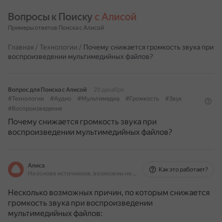
Вопросы к Поиску 
с Алисой
Примеры ответов Поиска с Алисой
Главная
/
Технологии
/
Почему снижается громкость звука при
воспроизведении мультимедийных файлов?
Вопрос для Поиска с Алисой
28 декабря
#Технологии
#Аудио
#Мультимедиа
#Громкость
#Звук
#Воспроизведение
Почему снижается громкость звука при
воспроизведении мультимедийных файлов?
Алиса
Как это работает?
На основе источников, возможны неточности
Несколько возможных причин, по которым снижается
громкость звука при воспроизведении
мультимедийных файлов: