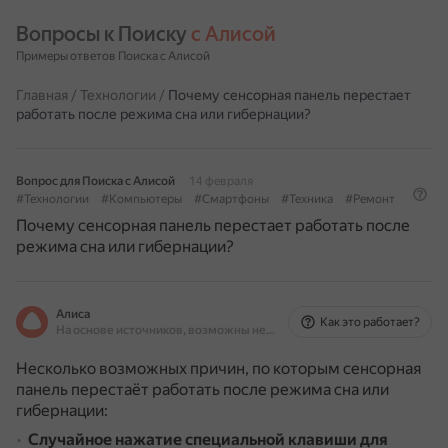
Вопросы к Поиску 
с Алисой
Примеры ответов Поиска с Алисой
Главная
/
Технологии
/
Почему сенсорная панель перестает
работать после режима сна или гибернации?
Вопрос для Поиска с Алисой
14 февраля
#Технологии
#Компьютеры
#Смартфоны
#Техника
#Ремонт
Почему сенсорная панель перестает работать после
режима сна или гибернации?
Алиса
Как это работает?
На основе источников, возможны неточности
Несколько возможных причин, по которым сенсорная
панель перестаёт работать после режима сна или
гибернации:
Случайное нажатие специальной клавиши для