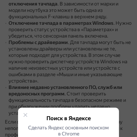
отключения тачпада
.
В зависимости от марки и
модели ноутбука это может быть одна из
функциональных F-клавиш в верхнем ряду.
Отключение тачпада в параметрах Windows
.
Нужно
проверить статус устройства в «Параметрах» и
убедиться, что сенсорная панель включена.
Проблемы с драйверами
.
Для тачпада могут быть не
установлены драйверы или установлены не те,
которые подходят для устройства.
В этом случае
нужно проверить диспетчер устройств Windows на
наличие неизвестных устройств или устройств с
ошибками в разделе «Мыши и иные указывающие
устройства».
Влияние недавно установленного ПО, служб или
вредоносных программ
.
Стоит проверить
функциональность тачпада в безопасном режиме и
при обнаружении проблем удалить недавно
установленное ПО.
Поиск в Яндексе
Если самостоятельно выявить и устранить причину
Сделать Яндекс основным поиском
неполадки не удаётся, рекомендуется обратиться к
в Сhrome
профильному специалисту.