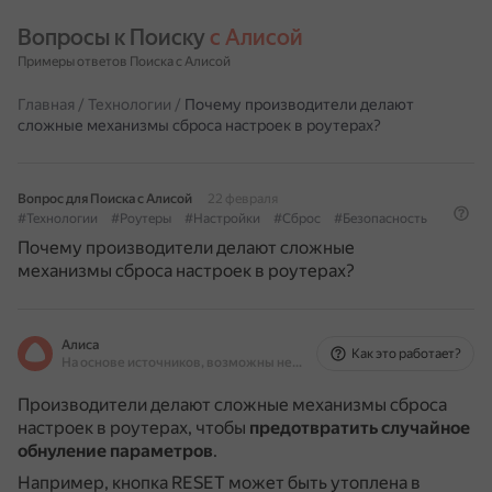
Вопросы к Поиску 
с Алисой
Примеры ответов Поиска с Алисой
Главная
/
Технологии
/
Почему производители делают
сложные механизмы сброса настроек в роутерах?
Вопрос для Поиска с Алисой
22 февраля
#Технологии
#Роутеры
#Настройки
#Сброс
#Безопасность
Почему производители делают сложные
механизмы сброса настроек в роутерах?
Алиса
Как это работает?
На основе источников, возможны неточности
Производители делают сложные механизмы сброса
настроек в роутерах, чтобы
предотвратить случайное
обнуление параметров
.
Например, кнопка RESET может быть утоплена в