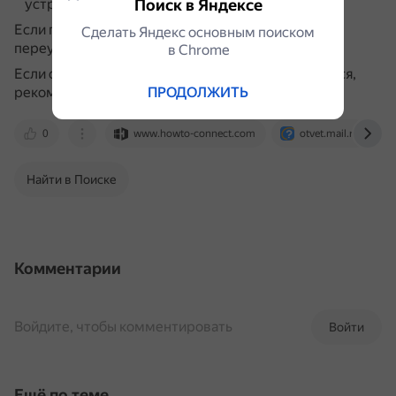
Поиск в Яндексе
устранения неполадок.
Если проблема сохраняется, можно попробовать
Сделать Яндекс основным поиском
переустановить Microsoft Store.
в Сhrome
Если самостоятельно решить проблему не удаётся,
рекомендуется обратиться к специалисту.
ПРОДОЛЖИТЬ
0
www.howto-connect.com
otvet.mail.ru
Найти в Поиске
Комментарии
Войдите, чтобы комментировать
Войти
Ещё по теме