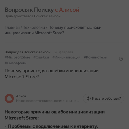
Вопросы к Поиску 
с Алисой
Примеры ответов Поиска с Алисой
Главная
/
Технологии
/
Почему происходят ошибки
инициализации Microsoft Store?
Вопрос для Поиска с Алисой
28 февраля
#MicrosoftStore
#Ошибки
#Инициализация
#Компьютеры
#Смартфоны
Почему происходят ошибки инициализации
Microsoft Store?
Алиса
Как это работает?
На основе источников, возможны неточности
Некоторые причины ошибок инициализации
Microsoft Store:
Проблемы с подключением к интернету
.