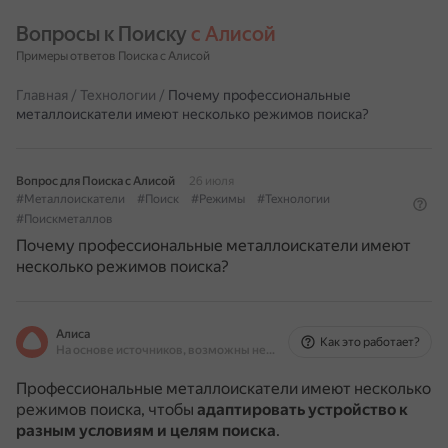
Вопросы к Поиску 
с Алисой
Примеры ответов Поиска с Алисой
Главная
/
Технологии
/
Почему профессиональные
металлоискатели имеют несколько режимов поиска?
Вопрос для Поиска с Алисой
26 июля
#Металлоискатели
#Поиск
#Режимы
#Технологии
#Поискметаллов
Почему профессиональные металлоискатели имеют
несколько режимов поиска?
Алиса
Как это работает?
На основе источников, возможны неточности
Профессиональные металлоискатели имеют несколько
режимов поиска, чтобы
адаптировать устройство к
разным условиям и целям поиска
.