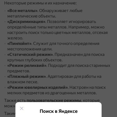
Некоторые режимы и их назначение:
«Все металлы»
.
Обнаруживает любые
металлические объекты.
«Дискриминация»
.
Позволяет игнорировать
определённые типы металлов.
Например, можно
настроить поиск только цветных металлов, отсекая
железо.
«Пинпойнт»
.
Служит для точного определения
местоположения цели.
«Статический режим»
.
Предназначен для поиска
крупных глубоких объектов.
«Режим реликвий»
.
Подходит для поиска старинных
предметов.
«Пляжный режим»
.
Адаптирован для работы на
влажном песке.
«Режим ювелирных изделий»
.
Настроен на поиск
мелких предметов из драгоценных металлов.
Также есть
пользовательские режимы
, которые
можно настроить под конкретные задачи.
Поиск в Яндексе
Таким образом, наличие нескольких режимов