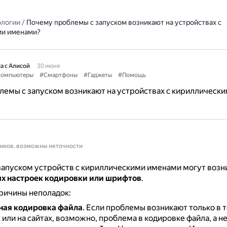
ологии
/
Почему проблемы с запуском возникают на устройствах с
ми именами?
а с Алисой
30 июня
омпьютеры
#Смартфоны
#Гаджеты
#Помощь
емы с запуском возникают на устройствах с кириллическ
ников, возможны неточности
апуском устройств с кириллическими именами могут возни
х настроек кодировки или шрифтов
.
ричины неполадок:
ная кодировка файла
.
Если проблемы возникают только в 
или на сайтах, возможно, проблема в кодировке файла, а н