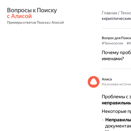
Вопросы к Поиску 
Главная
/
Техн
с Алисой
кириллически
Примеры ответов Поиска с Алисой
Вопрос для Поиск
#Технологии
#К
Почему пробл
именами?
Алиса
На основе источ
Проблемы с з
неправильны
Некоторые п
Неправиль
документах 