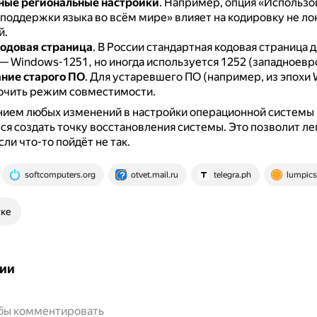
ные региональные настройки
.
Например, опция «Использо
я поддержки языка во всём мире» влияет на кодировку не л
й.
одовая страница
.
В России стандартная кодовая страница д
— Windows-1251, но иногда используется 1252 (западноевр
ние старого ПО
.
Для устаревшего ПО (например, из эпохи 
чить режим совместимости.
нием любых изменений в настройки операционной системы
я создать точку восстановления системы.
Это позволит ле
ли что-то пойдёт не так.
softcomputers.org
otvet.mail.ru
telegra.ph
lumpics
ске
ии
обы комментировать