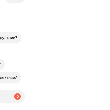
ндустрии?
?
ллективе?