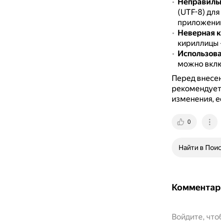
Неправиль
(UTF-8) дл
приложени
Неверная к
кириллицы 
Использова
можно вклю
Перед внесе
рекомендуетс
изменения, ес
0
Найти в Пои
Комментар
Войдите, чт