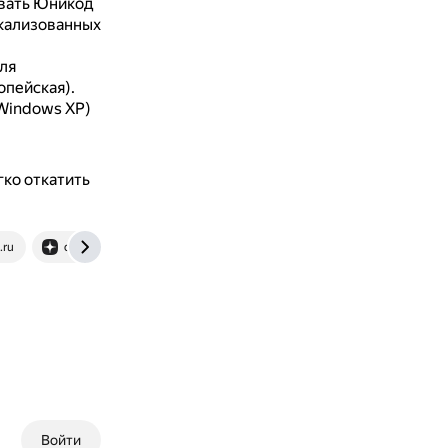
вать Юникод
окализованных
ля
опейская).
Windows XP)
гко откатить
.ru
dzen.ru
Войти