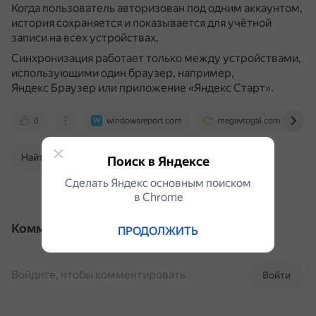
Когда пользователь авторизован под одним аккаунтом,
история сохраняется и показывается для учётной
записи на всех устройствах.
Синхронизация работает только между устройствами,
использующими один браузер, например,
Яндекс Браузер или приложение «Яндекс Старт».
0
windowsreport.com
megavtogal.com
Найти в Поиске
Поиск в Яндексе
Сделать Яндекс основным поиском
в Сhrome
Комментарии
ПРОДОЛЖИТЬ
Войдите, чтобы комментировать
Войти