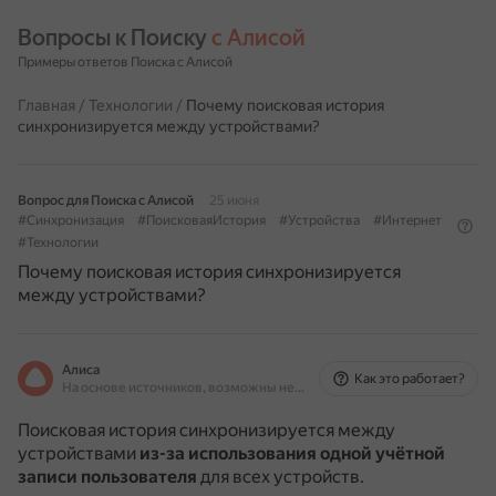
Вопросы к Поиску 
с Алисой
Примеры ответов Поиска с Алисой
Главная
/
Технологии
/
Почему поисковая история
синхронизируется между устройствами?
Вопрос для Поиска с Алисой
25 июня
#Синхронизация
#ПоисковаяИстория
#Устройства
#Интернет
#Технологии
Почему поисковая история синхронизируется
между устройствами?
Алиса
Как это работает?
На основе источников, возможны неточности
Поисковая история синхронизируется между
устройствами
из-за использования одной учётной
записи пользователя
для всех устройств.