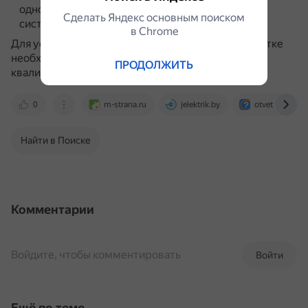
одной фазы может вызвать дисбаланс во всей
Сделать Яндекс основным поиском
системе.
в Сhrome
Для устранения проблемы с двумя фазами в розетке
необходимо оперативное вмешательство
ПРОДОЛЖИТЬ
квалифицированного электрика.
0
m-strana.ru
jelektrik.by
otvet.mail.ru
Найти в Поиске
Комментарии
Войдите, чтобы комментировать
Войти
Ещё по теме