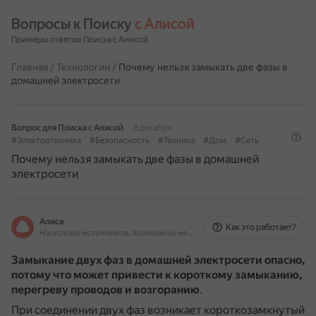
Вопросы к Поиску 
с Алисой
Примеры ответов Поиска с Алисой
Главная
/
Технологии
/
Почему нельзя замыкать две фазы в
домашней электросети
Вопрос для Поиска с Алисой
8 декабря
#Электротехника
#Безопасность
#Техника
#Дом
#Сеть
Почему нельзя замыкать две фазы в домашней
электросети
Алиса
Как это работает?
На основе источников, возможны неточности
Замыкание двух фаз в домашней электросети опасно,
потому что может привести к короткому замыканию,
перегреву проводов и возгоранию
.
При соединении двух фаз возникает короткозамкнутый