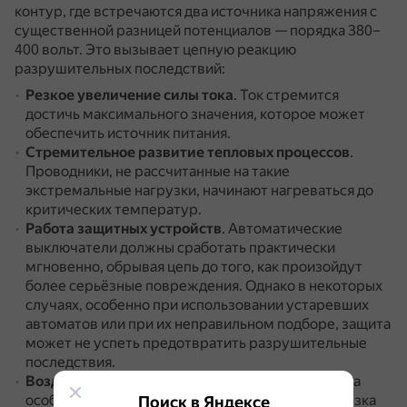
контур, где встречаются два источника напряжения с
существенной разницей потенциалов — порядка 380–
400 вольт.
Это вызывает цепную реакцию
разрушительных последствий:
Резкое увеличение силы тока
.
Ток стремится
достичь максимального значения, которое может
обеспечить источник питания.
Стремительное развитие тепловых процессов
.
Проводники, не рассчитанные на такие
экстремальные нагрузки, начинают нагреваться до
критических температур.
Работа защитных устройств
.
Автоматические
выключатели должны сработать практически
мгновенно, обрывая цепь до того, как произойдут
более серьёзные повреждения.
Однако в некоторых
случаях, особенно при использовании устаревших
автоматов или при их неправильном подборе, защита
может не успеть предотвратить разрушительные
последствия.
Воздействие на остальные фазы системы
.
Из-за
особенностей работы трёхфазной сети, перегрузка
Поиск в Яндексе