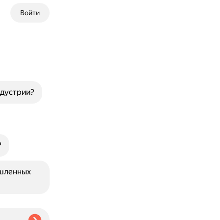
Войти
ндустрии?
?
ышленных