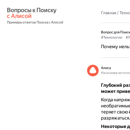
Вопросы к Поиску 
Главная
/
Техн
с Алисой
Примеры ответов Поиска с Алисой
Вопрос для Поиск
#Технологии
#Л
Почему нельз
Алиса
На основе источ
Глубокий раз
может приве
Когда напряж
необратимые
теряет свою 
разряжаться
Некоторые д