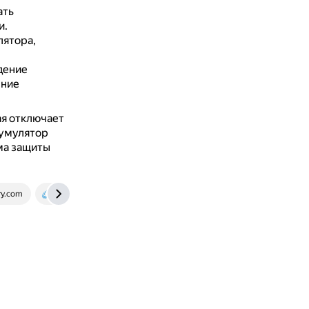
ать
и.
лятора,
дение
ение
я отключает
кумулятор
ма защиты
ry.com
tze1.ru