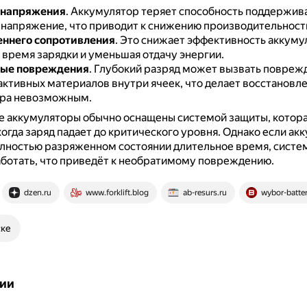
 напряжения
.
Аккумулятор теряет способность поддержив
 напряжение, что приводит к снижению производительност
еннего сопротивления
.
Это снижает эффективность аккуму
 время зарядки и уменьшая отдачу энергии.
ые повреждения
.
Глубокий разряд может вызвать повреж
активных материалов внутри ячеек, что делает восстановл
ора невозможным.
 аккумуляторы обычно оснащены системой защиты, котора
когда заряд падает до критического уровня.
Однако если ак
олностью разряженном состоянии длительное время, систе
ботать, что приведёт к необратимому повреждению.
dzen.ru
www.forklift.blog
ab-resurs.ru
wybor-batte
ске
ии