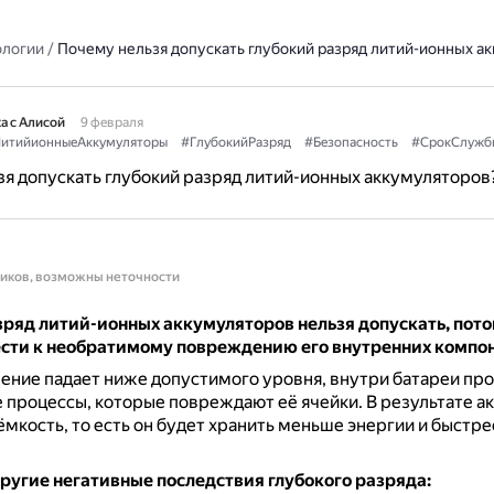
ологии
/
Почему нельзя допускать глубокий разряд литий-ионных а
а с Алисой
9 февраля
итийионныеАккумуляторы
#ГлубокийРазряд
#Безопасность
#СрокСлужб
я допускать глубокий разряд литий-ионных аккумуляторов
ников, возможны неточности
ряд литий-ионных аккумуляторов нельзя допускать, пото
сти к необратимому повреждению его внутренних компо
ение падает ниже допустимого уровня, внутри батареи пр
 процессы, которые повреждают её ячейки.
В результате а
ёмкость, то есть он будет хранить меньше энергии и быстре
.
ругие негативные последствия глубокого разряда: