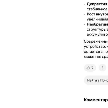
Депрессия
стабильное
Рост внутр
увеличивая
Необратим
структуры 
аккумулят
Современные
устройство, 
остаётся в п
может не сра
0
Найти в Пои
Комментар