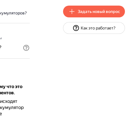
Задать новый вопрос
ккумуляторов?
Как это работает?
ы
?
му что это
нентов
.
оисходят
ккумулятор
е