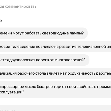
обы комментировать
е
емени могут работать светодиодные лампы?
ковое телевидение повлияло на развитие телевизионной и
ется двухполосная дорога от многополосной?
ализация рабочего стола влияет на продуктивность работы
мпрессорное масло быстрее теряет свои свойства в пром
ксплуатации?