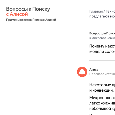
Вопросы к Поиску 
Главная
/
Техн
с Алисой
предлагают мо
Примеры ответов Поиска с Алисой
Вопрос для Поиск
#Микроволновы
Почему неко
модели соло 
Алиса
На основе источ
Некоторые п
и конвекции,
Микроволновк
легко ухажив
небольшой ку