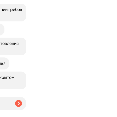
нии грибов
?
отовления
ле?
ткрытом