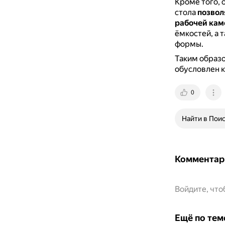
Кроме того, 
стола
позвол
рабочей ка
ёмкостей, а 
формы.
Таким образо
обусловлен 
0
Найти в Пои
Комментар
Войдите, чт
Ещё по тем