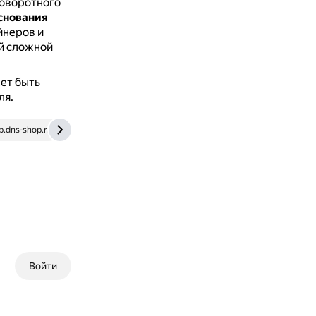
поворотного
снования
йнеров и
ой сложной
жет быть
ля.
b.dns-shop.ru
Войти