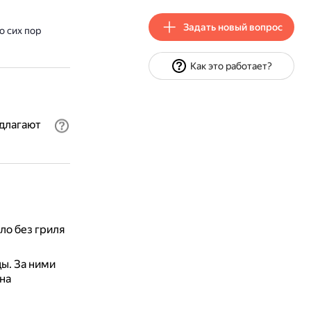
Задать новый вопрос
 сих пор
Как это работает?
длагают
о без гриля
ды.
За ними
на