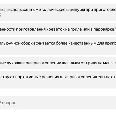
льзя использовать металлические шампуры при приготовле
?
енности приготовления креветок на гриле или в пароварке
ль ручной сборки считается более качественным для приг
чие духовки при приготовлении шашлыка от гриля на манга
ствуют портативные решения для приготовления еды на о