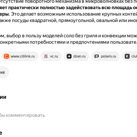
отсутствие поворотного механизма в микроволновках без 
яет практически полностью задействовать всю площадь о
меры
.
Это делает возможным использование крупных конте
также посуды квадратной, прямоугольной, овальной или ин
м, выбор в пользу моделей соло без гриля и конвекции мо
конкретными потребностями и предпочтениями пользовате
www.citilink.ru
vc.ru
dzen.ru
polaris.ru
clu
ске
ии
обы комментировать
е