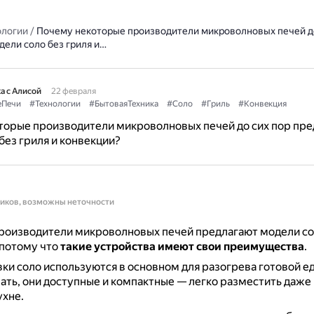
ологии
/
Почему некоторые производители микроволновых печей до
дели соло без гриля и…
а с Алисой
22 февраля
еПечи
#Технологии
#БытоваяТехника
#Соло
#Гриль
#Конвекция
торые производители микроволновых печей до сих пор пре
без гриля и конвекции?
ников, возможны неточности
роизводители микроволновых печей предлагают модели сол
 потому что
такие устройства имеют свои преимущества
.
и соло используются в основном для разогрева готовой е
ать, они доступные и компактные — легко разместить даже 
хне.