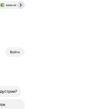
www.wikihow.com
Войти
ндустрии?
пок