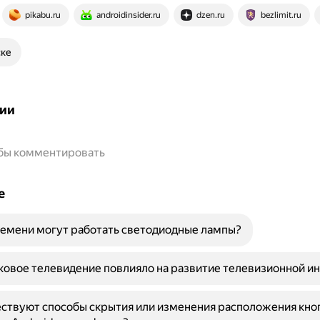
pikabu.ru
androidinsider.ru
dzen.ru
bezlimit.ru
ске
ии
обы комментировать
е
емени могут работать светодиодные лампы?
ковое телевидение повлияло на развитие телевизионной и
ствуют способы скрытия или изменения расположения кно