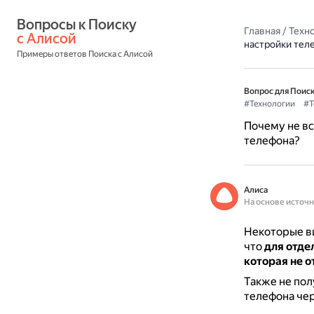
Вопросы к Поиску 
Главная
/
Техн
с Алисой
настройки тел
Примеры ответов Поиска с Алисой
Вопрос для Поиск
#Технологии
#Т
Почему не вс
телефона?
Алиса
На основе источ
Некоторые ви
что
для отде
которая не 
Также не пол
телефона че