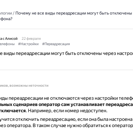
ологии
/
Почему не все виды переадресации могут быть отключены
ефона?
а с Алисой
22 февраля
елефоны
#Настройки
#Переадресация
е виды переадресации могут быть отключены через настро
ников, возможны неточности
ды переадресации не отключаются через настройки телеф
льных сценариев оператор сам устанавливает переадрес
отключается
.
Например, если номер недоступен.
учится отключить переадресацию, если она была настроена 
рез оператора.
В таком случае нужно обратиться к оператор