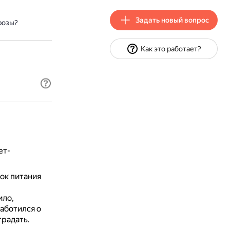
Задать новый вопрос
розы?
Как это работает?
ет-
лок питания
ило,
аботился о
традать.