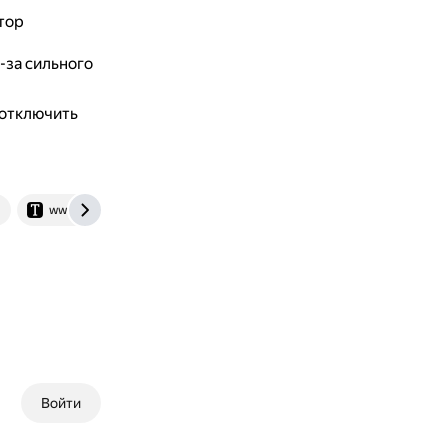
тор
-за сильного
 отключить
www.techinsider.ru
Войти