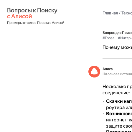
Вопросы к Поиску 
Главная
/
Техн
с Алисой
Примеры ответов Поиска с Алисой
Вопрос для Поиск
#Гроза
#Интерн
Почему може
Алиса
На основе источ
Несколько пр
соединение:
Скачки нап
роутера или
Возникнове
интернет-к
защите свое