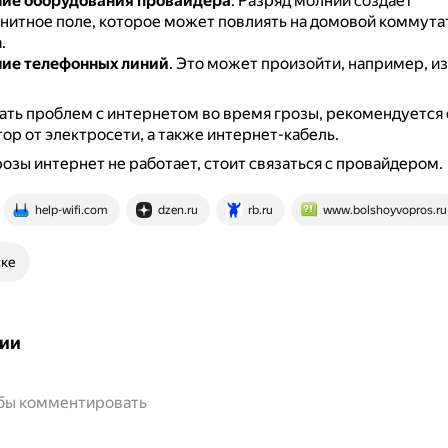
ие оборудования провайдера
.
Разряд молнии создаёт
нитное поле, которое может повлиять на домовой коммута
.
ие телефонных линий
.
Это может произойти, например, из
ть проблем с интернетом во время грозы, рекомендуется
р от электросети, а также интернет-кабель.
розы интернет не работает, стоит связаться с провайдером.
help-wifi.com
dzen.ru
rb.ru
www.bolshoyvopros.ru
ске
ии
обы комментировать