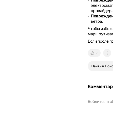
Поврежден
электромаг
провайдера
Поврежден
ветра.
Чтобы избежа
маршрутизато
Если после г
0
Найти в Пои
Комментар
Войдите, чт