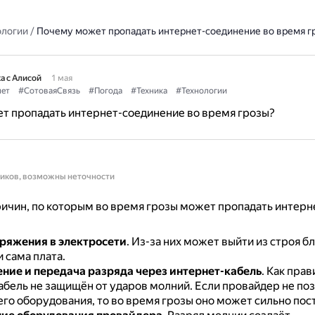
ологии
/
Почему может пропадать интернет-соединение во время г
а с Алисой
1 мая
ет
#СотоваяСвязь
#Погода
#Техника
#Технологии
т пропадать интернет-соединение во время грозы?
ников, возможны неточности
ичин, по которым во время грозы может пропадать интерн
ряжения в электросети
.
Из-за них может выйти из строя б
 сама плата.
ние и передача разряда через интернет-кабель
.
Как прав
абель не защищён от ударов молний.
Если провайдер не поз
го оборудования, то во время грозы оно может сильно пос