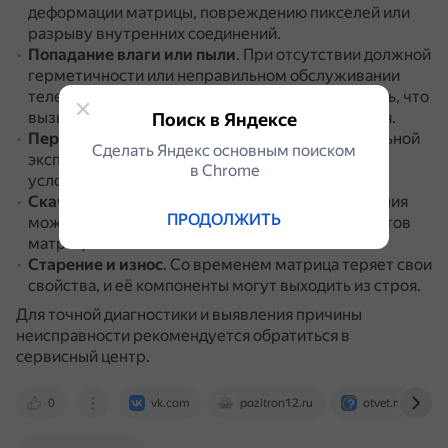
деформации матрицы, повреждению пикселей или
разрыву внутренних соединений.
Попадание влаги или пыли
.
При отсутствии должной
герметичности или неправильном обслуживании
телевизора внутрь могут попасть влага или пыль, что
вызывает коррозию и выводит матрицу из строя.
Поиск в Яндексе
Перегрев
.
Он может произойти из-за неправильной
Сделать Яндекс основным поиском
эксплуатации или использования телевизора в
в Сhrome
условиях повышенной температуры воздуха.
Скачки напряжения
.
Нестабильность напряжения
ПРОДОЛЖИТЬ
может вызвать перегорание отдельных элементов
матрицы.
Старение и износ
.
Со временем матрица теряет свои
свойства, и её компоненты могут выходить из строя.
Для точной диагностики и выявления причины
неисправности рекомендуется обратиться в
сервисный центр.
0
vk.com
pozitron12.ru
otvet.mail.ru