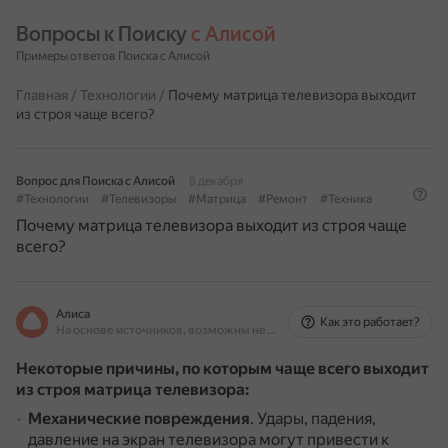
Вопросы к Поиску 
с Алисой
Примеры ответов Поиска с Алисой
Главная
/
Технологии
/
Почему матрица телевизора выходит
из строя чаще всего?
Вопрос для Поиска с Алисой
8 декабря
#Технологии
#Телевизоры
#Матрица
#Ремонт
#Техника
Почему матрица телевизора выходит из строя чаще
всего?
Алиса
Как это работает?
На основе источников, возможны неточности
Некоторые причины, по которым чаще всего выходит
из строя матрица телевизора:
Механические повреждения
.
Удары, падения,
давление на экран телевизора могут привести к