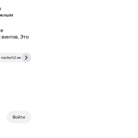
ы
дёжным
се
 винтов.
Это
navtech2.webservis.ru
Войти