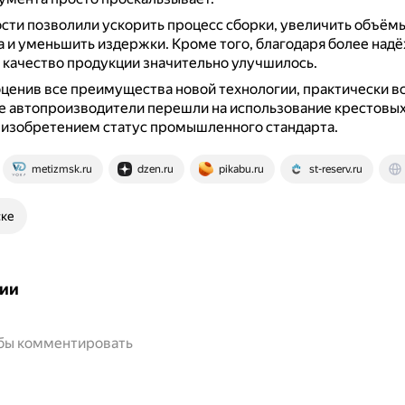
сти позволили ускорить процесс сборки, увеличить объём
а и уменьшить издержки.
Кроме того, благодаря более на
качество продукции значительно улучшилось.
 оценив все преимущества новой технологии, практически в
е автопроизводители перешли на использование крестовых
 изобретением статус промышленного стандарта.
metizmsk.ru
dzen.ru
pikabu.ru
st-reserv.ru
ске
ии
обы комментировать