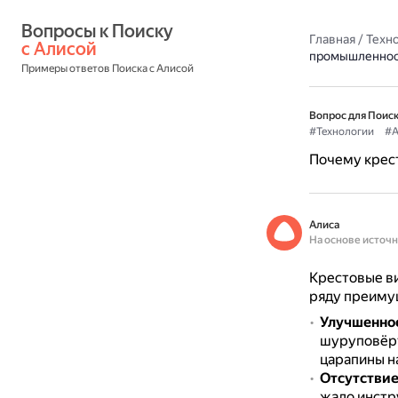
Вопросы к Поиску 
Главная
/
Техн
с Алисой
промышленнос
Примеры ответов Поиска с Алисой
Вопрос для Поиск
#Технологии
#А
Почему крес
Алиса
На основе источ
Крестовые в
ряду преиму
Улучшенно
шуруповёрт
царапины н
Отсутствие
жало инстр