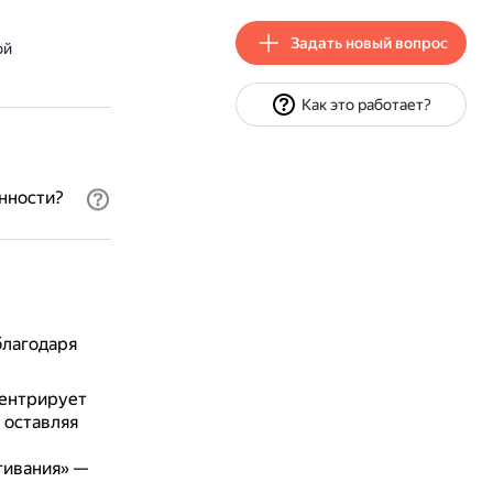
Задать новый вопрос
ой
Как это работает?
нности?
благодаря
центрирует
 оставляя
гивания» —