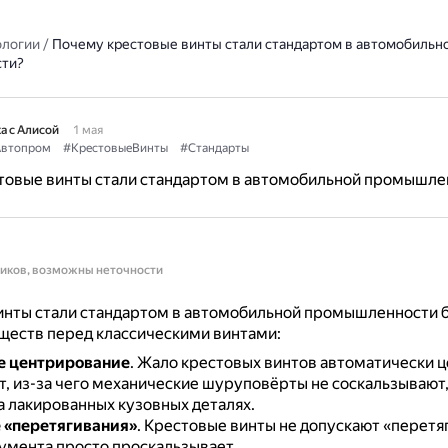
ологии
/
Почему крестовые винты стали стандартом в автомобильн
ти?
а с Алисой
1 мая
втопром
#КрестовыеВинты
#Стандарты
товые винты стали стандартом в автомобильной промышле
ников, возможны неточности
инты стали стандартом в автомобильной промышленности 
ществ перед классическими винтами:
е центрирование
.
Жало крестовых винтов автоматически 
, из-за чего механические шуруповёрты не соскальзывают,
а лакированных кузовных деталях.
 «перетягивания»
.
Крестовые винты не допускают «перетя
умента просто проскальзывает.