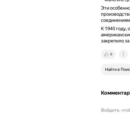
Эти особенно
производств
соединениям 
К 1940 году,
американски
закрепило за
0
Найти в Пои
Комментар
Войдите, чт