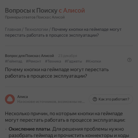
Вопросы к Поиску 
с Алисой
Примеры ответов Поиска с Алисой
Главная
/
Технологии
/
Почему кнопки на геймпаде могут
перестать работать в процессе эксплуатации?
Вопрос для Поиска с Алисой
23 декабря
#Геймпад
#Ремонт
#Техника
#Гаджеты
#Кнопки
Почему кнопки на геймпаде могут перестать
работать в процессе эксплуатации?
Алиса
Как это работает?
На основе источников, возможны неточности
Несколько причин, по которым кнопки на геймпаде
могут перестать работать в процессе эксплуатации:
Окисление платы
.
Для решения проблемы нужно
разобрать геймпад и прочистить коннекторы и ходы