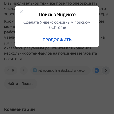
В вычислительной технике принято оперировать
числами, являющимися степенями числа 2.
512 — это
хорошая круглая величина для двоичного компьютера.
Поиск в Яндексе
Кроме того, выбор 512 байт связан с
компромиссом
Сделать Яндекс основным поиском
между экономией места на диске и скоростью
в Сhrome
работы
.
Если размер сектора слишком мал,
увеличиваются накладные расходы, объём поиска на
ПРОДОЛЖИТЬ
диске и работа становится медленнее.
512 байт
оказались разумным решением для хранения
нескольких сотен файлов на половине мегабайта
носителя.
0
retrocomputing.stackexchange.com
vk.com
Найти в Поиске
Комментарии