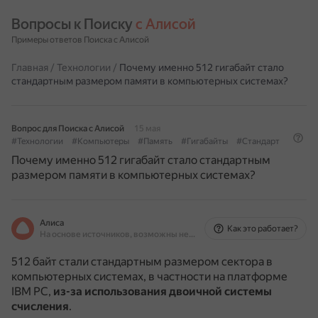
Вопросы к Поиску 
с Алисой
Примеры ответов Поиска с Алисой
Главная
/
Технологии
/
Почему именно 512 гигабайт стало
стандартным размером памяти в компьютерных системах?
Вопрос для Поиска с Алисой
15 мая
#Технологии
#Компьютеры
#Память
#Гигабайты
#Стандарт
Почему именно 512 гигабайт стало стандартным
размером памяти в компьютерных системах?
Алиса
Как это работает?
На основе источников, возможны неточности
512 байт стали стандартным размером сектора в
компьютерных системах, в частности на платформе
IBM PC,
из-за использования двоичной системы
счисления
.