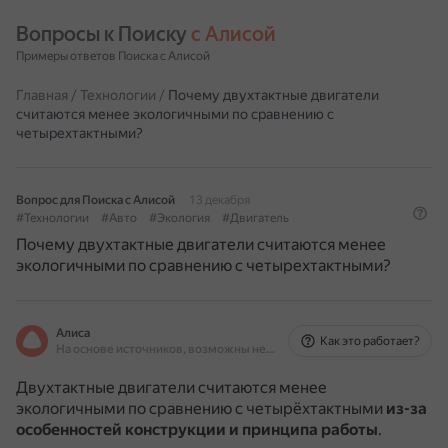
Вопросы к Поиску 
с Алисой
Примеры ответов Поиска с Алисой
Главная
/
Технологии
/
Почему двухтактные двигатели
считаются менее экологичными по сравнению с
четырехтактными?
Вопрос для Поиска с Алисой
13 декабря
#Технологии
#Авто
#Экология
#Двигатель
Почему двухтактные двигатели считаются менее
экологичными по сравнению с четырехтактными?
Алиса
Как это работает?
На основе источников, возможны неточности
Двухтактные двигатели считаются менее
экологичными по сравнению с четырёхтактными
из-за
особенностей конструкции и принципа работы
.