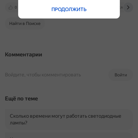
0
yandex.ru
dzen.ru
gladiator.ru
ПРОДОЛЖИТЬ
Найти в Поиске
Комментарии
Войдите, чтобы комментировать
Войти
Ещё по теме
Сколько времени могут работать светодиодные
лампы?