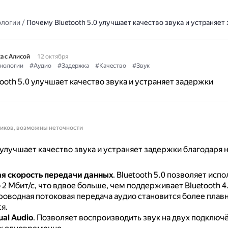
ологии
/
Почему Bluetooth 5.0 улучшает качество звука и устраняет
а с Алисой
12 октября
нологии
#Аудио
#Задержка
#Качество
#Звук
ooth 5.0 улучшает качество звука и устраняет задержки
ников, возможны неточности
0 улучшает качество звука и устраняет задержки благодаря
я скорость передачи данных
.
Bluetooth 5.0 позволяет испо
 2 Мбит/с, что вдвое больше, чем поддерживает Bluetooth 4
роводная потоковая передача аудио становится более плав
я.
al Audio
.
Позволяет воспроизводить звук на двух подключ