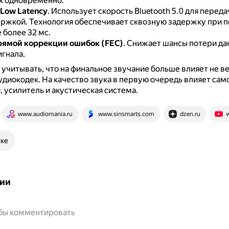
х одновременно.
 Low Latency
.
Использует скорость Bluetooth 5.0 для переда
ержкой.
Технология обеспечивает сквозную задержку при п
е более 32 мс.
рямой коррекции ошибок (FEC)
.
Снижает шансы потери да
игнала.
 учитывать, что на финальное звучание больше влияет не в
аудиокодек.
На качество звука в первую очередь влияет сам
, усилитель и акустическая система.
www.audiomania.ru
www.sinsmarts.com
dzen.ru
ске
ии
обы комментировать