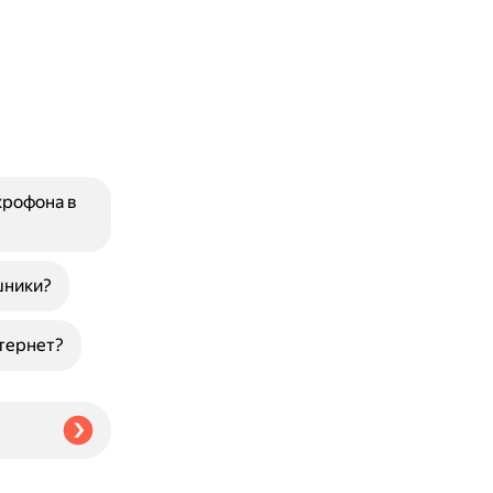
крофона в
шники?
тернет?