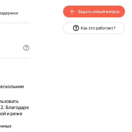
Задать новый вопрос
 задержки
Как это работает?
 нескольким
льзовать
.2.
Благодаря
ной и реже
ённых