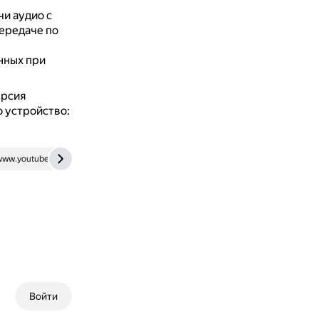
чи аудио с
ередаче по
нных при
ерсия
о устройство:
www.youtube.com
merehead.com
Войти