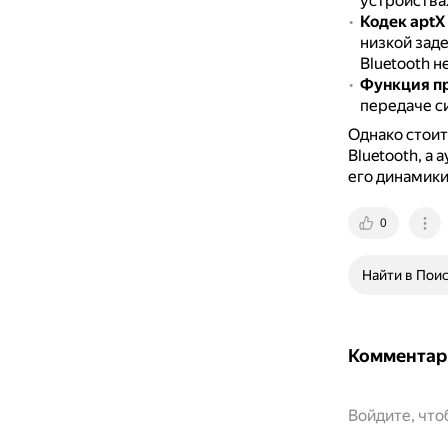
устройства
Кодек aptX
низкой зад
Bluetooth н
Функция п
передаче с
Однако стоит
Bluetooth, а 
его динамики
0
Найти в Пои
Комментар
Войдите, чт