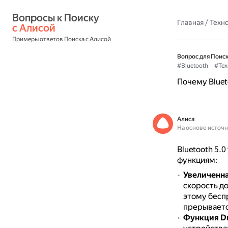
Вопросы к Поиску 
Главная
/
Техн
с Алисой
Примеры ответов Поиска с Алисой
Вопрос для Поиск
#Bluetooth
#Тех
Почему Bluet
Алиса
На основе источ
Bluetooth 5.
функциям:
Увеличенна
скорость до
этому бесп
прерываетс
Функция Du